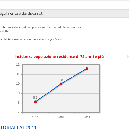
legalmente e dei divorziati
bile per valore nullo o poco significativo del denominatore
nibile
 del fenomeno rende i valori non significativi
Incidenza popolazione residente di 75 anni e più
I
12
11
10
10
9
8.1
8
7
1991
2001
2011
TORIALI AL 2011