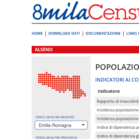
Vai
direttamente
a:
Contenuto
Ricerca
HOME
DOWNLOAD DATI
DOCUMENTAZIONE
LINKS 
.
ALSENO
POPOLAZI
INDICATORI AI CO
Indicatore
Rapporto di mascolinit
Incidenza popolazione 
CERCA UN'ALTRA REGIONE
Incidenza popolazione 
Emilia-Romagna
Indice di dipendenza a
Indice di dipendenza g
CERCA UN'ALTRA PROVINCIA