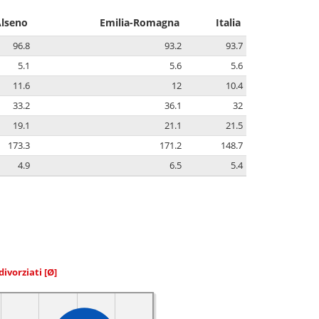
lseno
Emilia-Romagna
Italia
96.8
93.2
93.7
5.1
5.6
5.6
11.6
12
10.4
33.2
36.1
32
19.1
21.1
21.5
173.3
171.2
148.7
4.9
6.5
5.4
divorziati
[Ø]