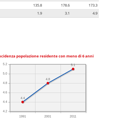
135.8
178.6
173.3
1.9
3.1
4.9
ncidenza popolazione residente con meno di 6 anni
5.2
5.1
5.0
4.8
4.8
4.6
4.4
4.4
4.2
1991
2001
2011