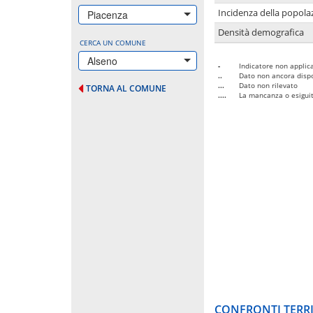
Incidenza della popolaz
Piacenza
Densità demografica
CERCA UN COMUNE
Alseno
-
Indicatore non applica
..
Dato non ancora dispo
...
Dato non rilevato
TORNA AL COMUNE
....
La mancanza o esiguità
CONFRONTI TERRI