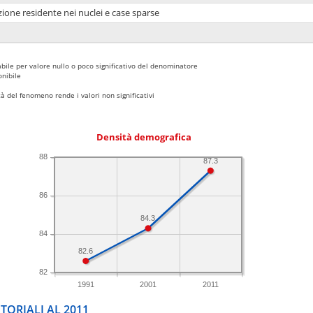
ione residente nei nuclei e case sparse
bile per valore nullo o poco significativo del denominatore
nibile
 del fenomeno rende i valori non significativi
Densità demografica
88
87.3
86
84.3
84
82.6
82
1991
2001
2011
TORIALI AL 2011