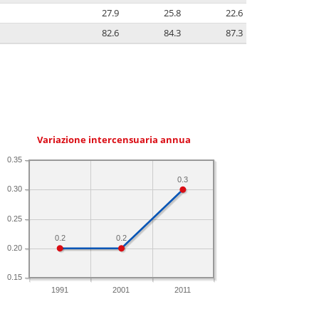
27.9
25.8
22.6
82.6
84.3
87.3
Variazione intercensuaria annua
0.35
0.3
0.30
0.25
0.2
0.2
0.20
0.15
1991
2001
2011