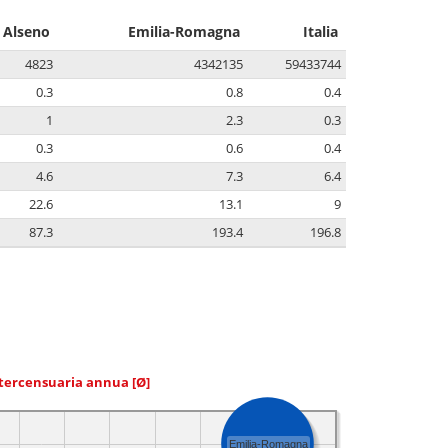
Alseno
Emilia-Romagna
Italia
4823
4342135
59433744
0.3
0.8
0.4
1
2.3
0.3
0.3
0.6
0.4
4.6
7.3
6.4
22.6
13.1
9
87.3
193.4
196.8
ntercensuaria annua
[Ø]
Emilia-Romagna