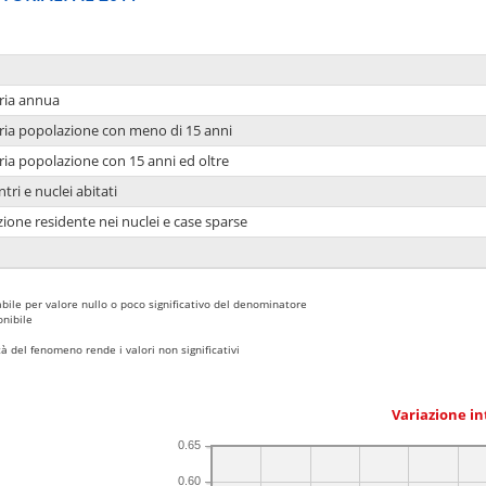
ria annua
ria popolazione con meno di 15 anni
ria popolazione con 15 anni ed oltre
tri e nuclei abitati
ione residente nei nuclei e case sparse
bile per valore nullo o poco significativo del denominatore
nibile
 del fenomeno rende i valori non significativi
Variazione i
0.65
0.60