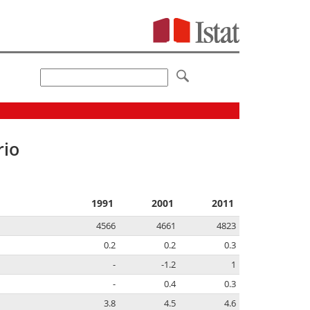
rio
1991
2001
2011
4566
4661
4823
0.2
0.2
0.3
-
-1.2
1
-
0.4
0.3
3.8
4.5
4.6