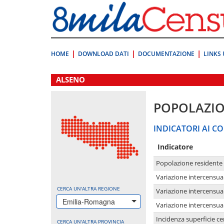
Vai
direttamente
a:
Contenuto
Ricerca
HOME
DOWNLOAD DATI
DOCUMENTAZIONE
LINKS 
.
ALSENO
POPOLAZI
INDICATORI AI CO
Indicatore
Popolazione residente
Variazione intercensua
CERCA UN'ALTRA REGIONE
Variazione intercensua
Emilia-Romagna
Variazione intercensua
Incidenza superficie cen
CERCA UN'ALTRA PROVINCIA