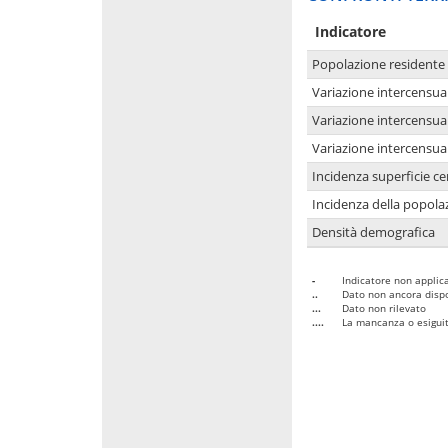
Indicatore
Popolazione residente
Variazione intercensua
Variazione intercensua
Variazione intercensua
Incidenza superficie cen
Incidenza della popolaz
Densità demografica
-
Indicatore non applica
..
Dato non ancora dispo
...
Dato non rilevato
....
La mancanza o esiguità