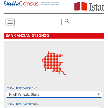
Vai
direttamente
a:
Contenuto
Ricerca
Toggle
navigation
.
SAN CANZIAN D'ISONZO
CERCA UN'ALTRA REGIONE
Friuli-Venezia Giulia
CERCA UN'ALTRA PROVINCIA