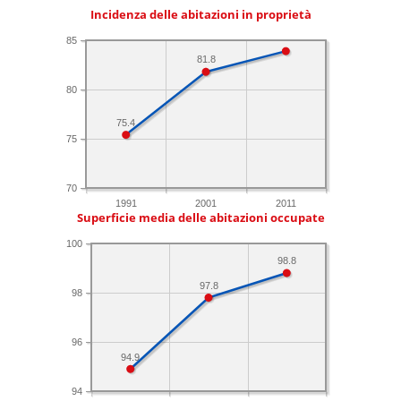
Incidenza delle abitazioni in proprietà
85
81.8
80
75.4
75
70
1991
2001
2011
Superficie media delle abitazioni occupate
100
98.8
97.8
98
96
94.9
94