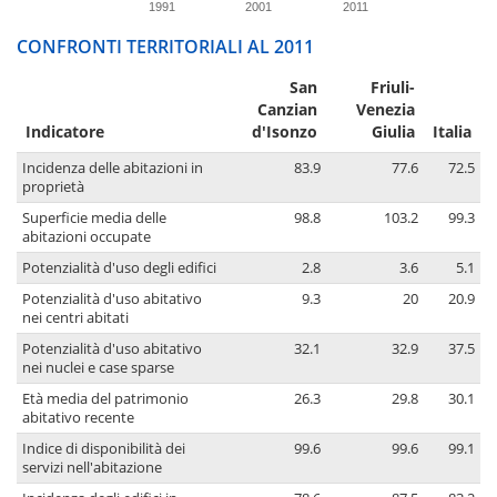
1991
2001
2011
CONFRONTI TERRITORIALI AL 2011
San
Friuli-
Canzian
Venezia
Indicatore
d'Isonzo
Giulia
Italia
Incidenza delle abitazioni in
83.9
77.6
72.5
proprietà
Superficie media delle
98.8
103.2
99.3
abitazioni occupate
Potenzialità d'uso degli edifici
2.8
3.6
5.1
Potenzialità d'uso abitativo
9.3
20
20.9
nei centri abitati
Potenzialità d'uso abitativo
32.1
32.9
37.5
nei nuclei e case sparse
Età media del patrimonio
26.3
29.8
30.1
abitativo recente
Indice di disponibilità dei
99.6
99.6
99.1
servizi nell'abitazione