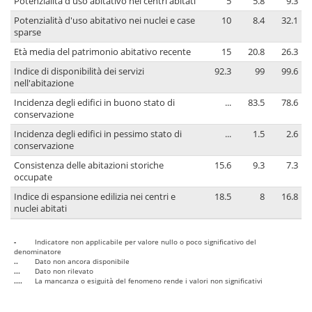
Potenzialità d'uso abitativo nei centri abitati
5
5.8
9.3
Potenzialità d'uso abitativo nei nuclei e case
10
8.4
32.1
sparse
Età media del patrimonio abitativo recente
15
20.8
26.3
Indice di disponibilità dei servizi
92.3
99
99.6
nell'abitazione
Incidenza degli edifici in buono stato di
...
83.5
78.6
conservazione
Incidenza degli edifici in pessimo stato di
...
1.5
2.6
conservazione
Consistenza delle abitazioni storiche
15.6
9.3
7.3
occupate
Indice di espansione edilizia nei centri e
18.5
8
16.8
nuclei abitati
-
Indicatore non applicabile per valore nullo o poco significativo del
denominatore
..
Dato non ancora disponibile
...
Dato non rilevato
....
La mancanza o esiguità del fenomeno rende i valori non significativi