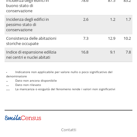
Incidenza degli edifici in
78.6
87.5
83.2
buono stato di
conservazione
Incidenza degli edifici in
2.6
1.2
1.7
pessimo stato di
conservazione
Consistenza delle abitazioni
7.3
12.9
10.2
storiche occupate
Indice di espansione edilizia
16.8
9.1
7.8
nei centri e nuclei abitati
-
Indicatore non applicabile per valore nullo o poco significativo del
denominatore
..
Dato non ancora disponibile
...
Dato non rilevato
....
La mancanza o esiguità del fenomeno rende i valori non significativi
Contatti