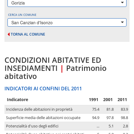
Gorizia
CERCA UN COMUNE
San Canzian d'Isonzo
TORNA AL COMUNE
CONDIZIONI ABITATIVE ED
INSEDIAMENTI
|
Patrimonio
abitativo
INDICATORI AI CONFINI DEL 2011
Indicatore
1991
2001
2011
Incidenza delle abitazioni in proprietà
75.4
81.8
83.9
Superficie media delle abitazioni occupate
94.9
97.8
98.8
Potenzialità d'uso degli edifici
...
5.1
2.8