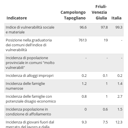
Friuli-
Campolongo
Venezia
Indicatore
Tapogliano
Giulia
Italia
Indice di vulnerabilità sociale
96.6
97.8
99.3
e materiale
Posizione nella graduatoria
7613
19
-
dei comuni dell'indice di
vulnerabilità
Incidenza di popolazione
-
-
-
provinciale in comuni "molto
vulnerabili"
Incidenza di alloggi impropri
0.2
0.1
0.2
Incidenza delle famiglie
1.2
1
1.4
numerose
Incidenza delle famiglie con
0.8
1
2.7
potenziale disagio economico
Incidenza popolazione in
0
0.6
1.5
condizione di affollamento
Incidenza di giovani fuori dal
9.3
7.5
12.3
mercato del lavoro e dalla