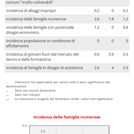
comuni "molto vulnerabili"
Incidenza di alloggi impropri
0.2
0
0.2
Incidenza delle famiglie numerose
2.6
1.8
1.2
Incidenza delle famiglie con potenziale
1.2
0
0.8
disagio economico
Incidenza popolazione in condizione di
0
0
0
affollamento
Incidenza di giovani fuori dal mercato del
9.9
5.9
9.3
lavoro e dalla formazione
Incidenza di famiglie in disagio di assistenza
2.6
4
2.3
-
Indicatore non applicabile per valore nullo o poco significativo del
denominatore
..
Dato non ancora disponibile
...
Dato non rilevato
....
La mancanza o esiguità del fenomeno rende i valori non significativi
Incidenza delle famiglie numerose
3.0
2.6