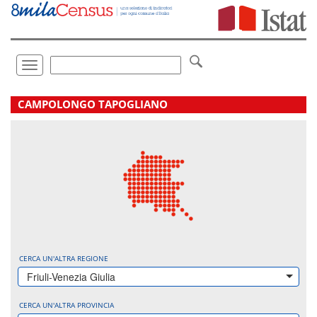
Vai
direttamente
a:
Contenuto
Ricerca
Toggle
navigation
.
CAMPOLONGO TAPOGLIANO
CERCA UN'ALTRA REGIONE
Friuli-Venezia Giulia
CERCA UN'ALTRA PROVINCIA