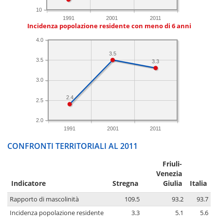
10
1991
2001
2011
Incidenza popolazione residente con meno di 6 anni
4.0
3.5
3.5
3.3
3.0
2.4
2.5
2.0
1991
2001
2011
CONFRONTI TERRITORIALI AL 2011
Friuli-
Venezia
Indicatore
Stregna
Giulia
Italia
Rapporto di mascolinità
109.5
93.2
93.7
Incidenza popolazione residente
3.3
5.1
5.6