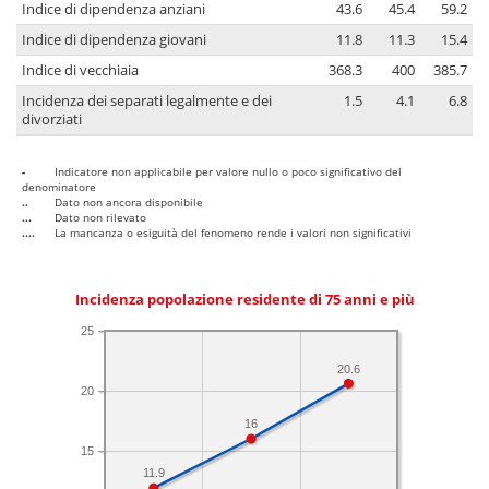
Indice di dipendenza anziani
43.6
45.4
59.2
Indice di dipendenza giovani
11.8
11.3
15.4
Indice di vecchiaia
368.3
400
385.7
Incidenza dei separati legalmente e dei
1.5
4.1
6.8
divorziati
-
Indicatore non applicabile per valore nullo o poco significativo del
denominatore
..
Dato non ancora disponibile
...
Dato non rilevato
....
La mancanza o esiguità del fenomeno rende i valori non significativi
Incidenza popolazione residente di 75 anni e più
25
20.6
20
16
15
11.9