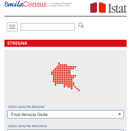
Vai
direttamente
a:
Contenuto
Ricerca
Toggle
navigation
.
STREGNA
CERCA UN'ALTRA REGIONE
Friuli-Venezia Giulia
CERCA UN'ALTRA PROVINCIA