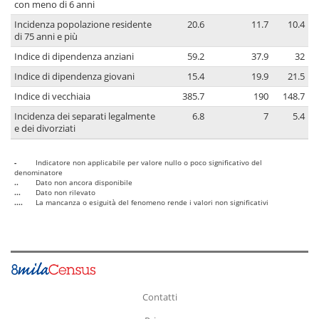
con meno di 6 anni
Incidenza popolazione residente
20.6
11.7
10.4
di 75 anni e più
Indice di dipendenza anziani
59.2
37.9
32
Indice di dipendenza giovani
15.4
19.9
21.5
Indice di vecchiaia
385.7
190
148.7
Incidenza dei separati legalmente
6.8
7
5.4
e dei divorziati
-
Indicatore non applicabile per valore nullo o poco significativo del
denominatore
..
Dato non ancora disponibile
...
Dato non rilevato
....
La mancanza o esiguità del fenomeno rende i valori non significativi
Contatti