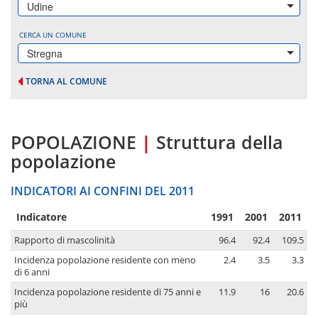
Udine
CERCA UN COMUNE
Stregna
TORNA AL COMUNE
POPOLAZIONE
|
Struttura della
popolazione
INDICATORI AI CONFINI DEL 2011
Indicatore
1991
2001
2011
Rapporto di mascolinità
96.4
92.4
109.5
Incidenza popolazione residente con meno
2.4
3.5
3.3
di 6 anni
Incidenza popolazione residente di 75 anni e
11.9
16
20.6
più