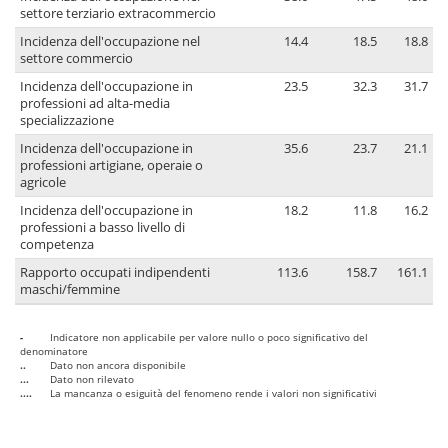
settore terziario extracommercio
Incidenza dell'occupazione nel
14.4
18.5
18.8
settore commercio
Incidenza dell'occupazione in
23.5
32.3
31.7
professioni ad alta-media
specializzazione
Incidenza dell'occupazione in
35.6
23.7
21.1
professioni artigiane, operaie o
agricole
Incidenza dell'occupazione in
18.2
11.8
16.2
professioni a basso livello di
competenza
Rapporto occupati indipendenti
113.6
158.7
161.1
maschi/femmine
-
Indicatore non applicabile per valore nullo o poco significativo del
denominatore
..
Dato non ancora disponibile
...
Dato non rilevato
....
La mancanza o esiguità del fenomeno rende i valori non significativi