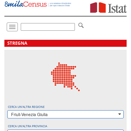
Vai
direttamente
a:
Contenuto
Ricerca
Toggle
navigation
.
STREGNA
CERCA UN'ALTRA REGIONE
Friuli-Venezia Giulia
CERCA UN'ALTRA PROVINCIA