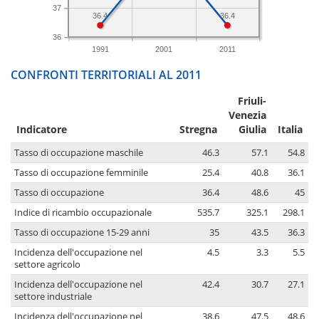
37
36.4
36.4
36
1991
2001
2011
CONFRONTI TERRITORIALI AL 2011
Friuli-
Venezia
Indicatore
Stregna
Giulia
Italia
Tasso di occupazione maschile
46.3
57.1
54.8
Tasso di occupazione femminile
25.4
40.8
36.1
Tasso di occupazione
36.4
48.6
45
Indice di ricambio occupazionale
535.7
325.1
298.1
Tasso di occupazione 15-29 anni
35
43.5
36.3
Incidenza dell'occupazione nel
4.5
3.3
5.5
settore agricolo
Incidenza dell'occupazione nel
42.4
30.7
27.1
settore industriale
Incidenza dell'occupazione nel
38.6
47.5
48.6