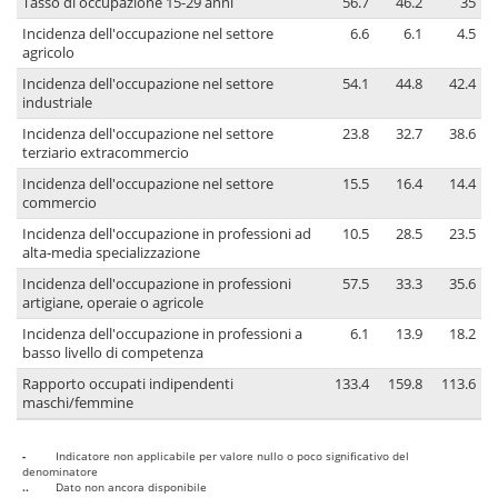
Tasso di occupazione 15-29 anni
56.7
46.2
35
Incidenza dell'occupazione nel settore
6.6
6.1
4.5
agricolo
Incidenza dell'occupazione nel settore
54.1
44.8
42.4
industriale
Incidenza dell'occupazione nel settore
23.8
32.7
38.6
terziario extracommercio
Incidenza dell'occupazione nel settore
15.5
16.4
14.4
commercio
Incidenza dell'occupazione in professioni ad
10.5
28.5
23.5
alta-media specializzazione
Incidenza dell'occupazione in professioni
57.5
33.3
35.6
artigiane, operaie o agricole
Incidenza dell'occupazione in professioni a
6.1
13.9
18.2
basso livello di competenza
Rapporto occupati indipendenti
133.4
159.8
113.6
maschi/femmine
-
Indicatore non applicabile per valore nullo o poco significativo del
denominatore
..
Dato non ancora disponibile