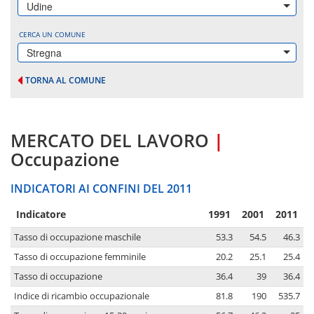
Udine
CERCA UN COMUNE
Stregna
TORNA AL COMUNE
MERCATO DEL LAVORO
|
Occupazione
INDICATORI AI CONFINI DEL 2011
Indicatore
1991
2001
2011
Tasso di occupazione maschile
53.3
54.5
46.3
Tasso di occupazione femminile
20.2
25.1
25.4
Tasso di occupazione
36.4
39
36.4
Indice di ricambio occupazionale
81.8
190
535.7