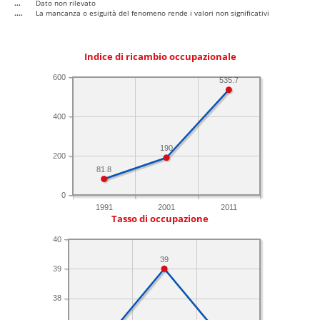
...
Dato non rilevato
....
La mancanza o esiguità del fenomeno rende i valori non significativi
Indice di ricambio occupazionale
600
535.7
400
190
200
81.8
0
1991
2001
2011
Tasso di occupazione
40
39
39
38