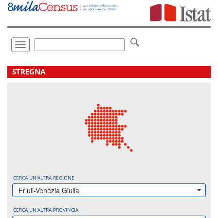
Vai
direttamente
a:
Contenuto
Ricerca
Toggle
navigation
.
STREGNA
CERCA UN'ALTRA REGIONE
Friuli-Venezia Giulia
CERCA UN'ALTRA PROVINCIA