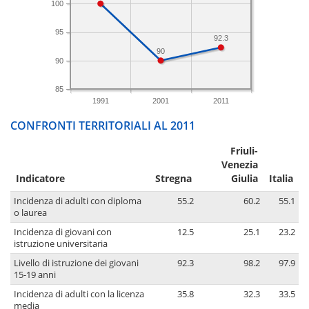
100
95
92.3
90
90
85
1991
2001
2011
CONFRONTI TERRITORIALI AL 2011
Friuli-
Venezia
Indicatore
Stregna
Giulia
Italia
Incidenza di adulti con diploma
55.2
60.2
55.1
o laurea
Incidenza di giovani con
12.5
25.1
23.2
istruzione universitaria
Livello di istruzione dei giovani
92.3
98.2
97.9
15-19 anni
Incidenza di adulti con la licenza
35.8
32.3
33.5
media