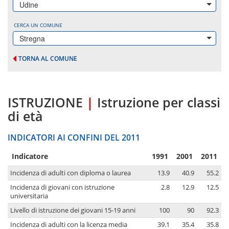
Udine
CERCA UN COMUNE
Stregna
TORNA AL COMUNE
ISTRUZIONE
|
Istruzione per classi
di età
INDICATORI AI CONFINI DEL 2011
Indicatore
1991
2001
2011
Incidenza di adulti con diploma o laurea
13.9
40.9
55.2
Incidenza di giovani con istruzione
2.8
12.9
12.5
universitaria
Livello di istruzione dei giovani 15-19 anni
100
90
92.3
Incidenza di adulti con la licenza media
39.1
35.4
35.8