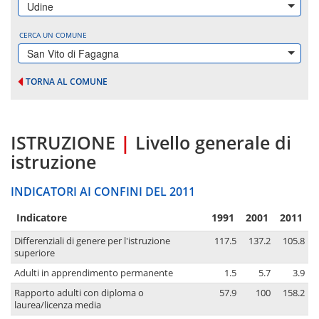
Udine
CERCA UN COMUNE
San Vito di Fagagna
TORNA AL COMUNE
ISTRUZIONE
|
Livello generale di
istruzione
INDICATORI AI CONFINI DEL 2011
Indicatore
1991
2001
2011
Differenziali di genere per l'istruzione
117.5
137.2
105.8
superiore
Adulti in apprendimento permanente
1.5
5.7
3.9
Rapporto adulti con diploma o
57.9
100
158.2
laurea/licenza media