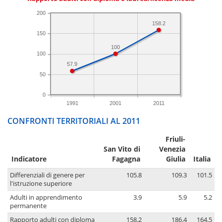
200
158.2
150
100
100
57.9
50
0
1991
2001
2011
CONFRONTI TERRITORIALI AL 2011
Friuli-
San Vito di
Venezia
Indicatore
Fagagna
Giulia
Italia
Differenziali di genere per
105.8
109.3
101.5
l'istruzione superiore
Adulti in apprendimento
3.9
5.9
5.2
permanente
Rapporto adulti con diploma
158.2
186.4
164.5