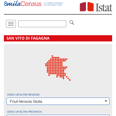
Vai
direttamente
a:
Contenuto
Ricerca
Toggle
navigation
.
SAN VITO DI FAGAGNA
CERCA UN'ALTRA REGIONE
Friuli-Venezia Giulia
CERCA UN'ALTRA PROVINCIA