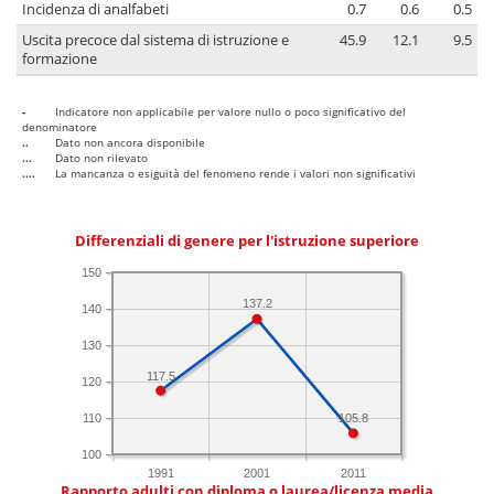
Incidenza di analfabeti
0.7
0.6
0.5
Uscita precoce dal sistema di istruzione e
45.9
12.1
9.5
formazione
-
Indicatore non applicabile per valore nullo o poco significativo del
denominatore
..
Dato non ancora disponibile
...
Dato non rilevato
....
La mancanza o esiguità del fenomeno rende i valori non significativi
Differenziali di genere per l'istruzione superiore
150
137.2
140
130
117.5
120
110
105.8
100
1991
2001
2011
Rapporto adulti con diploma o laurea/licenza media