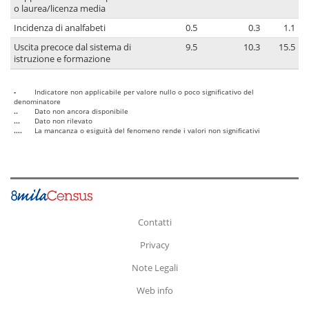
o laurea/licenza media
Incidenza di analfabeti
0.5
0.3
1.1
Uscita precoce dal sistema di
9.5
10.3
15.5
istruzione e formazione
-
Indicatore non applicabile per valore nullo o poco significativo del
denominatore
..
Dato non ancora disponibile
...
Dato non rilevato
....
La mancanza o esiguità del fenomeno rende i valori non significativi
Contatti
Privacy
Note Legali
Web info