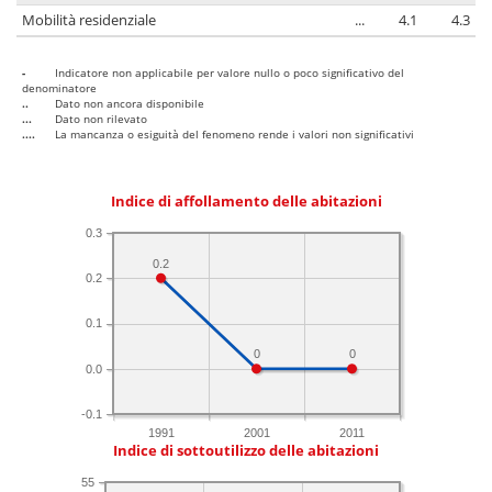
Mobilità residenziale
...
4.1
4.3
-
Indicatore non applicabile per valore nullo o poco significativo del
denominatore
..
Dato non ancora disponibile
...
Dato non rilevato
....
La mancanza o esiguità del fenomeno rende i valori non significativi
Indice di affollamento delle abitazioni
0.3
0.2
0.2
0.1
0
0
0.0
-0.1
1991
2001
2011
Indice di sottoutilizzo delle abitazioni
55