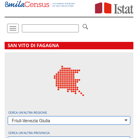
Vai
direttamente
a:
Contenuto
Ricerca
Toggle
navigation
.
SAN VITO DI FAGAGNA
CERCA UN'ALTRA REGIONE
Friuli-Venezia Giulia
CERCA UN'ALTRA PROVINCIA