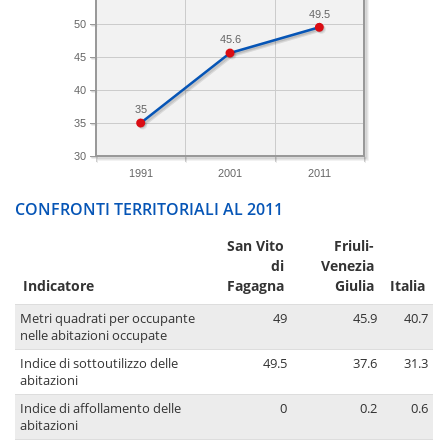
49.5
50
45.6
45
40
35
35
30
1991
2001
2011
CONFRONTI TERRITORIALI AL 2011
San Vito
Friuli-
di
Venezia
Indicatore
Fagagna
Giulia
Italia
Metri quadrati per occupante
49
45.9
40.7
nelle abitazioni occupate
Indice di sottoutilizzo delle
49.5
37.6
31.3
abitazioni
Indice di affollamento delle
0
0.2
0.6
abitazioni