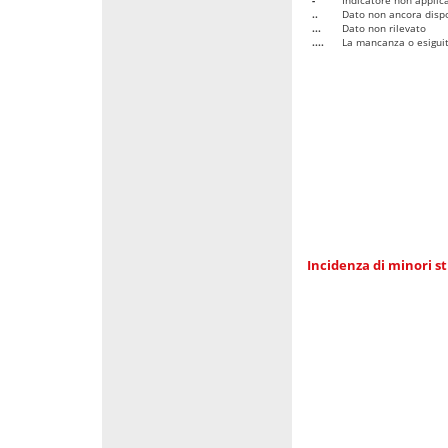
..
Dato non ancora dispo
...
Dato non rilevato
....
La mancanza o esiguità
Incidenza di minori st