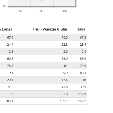
10
1991
2001
2011
a Longa
Friuli-Venezia Giulia
Italia
67.9
79.5
67.8
24.4
22.8
23.4
2.3
2.9
2.4
60.3
58.9
58.9
78.3
81
74.9
51
39.9
80.4
20.1
17.4
16
72.2
43.8
39.5
56
83.8
112.9
206.1
169.1
159.2