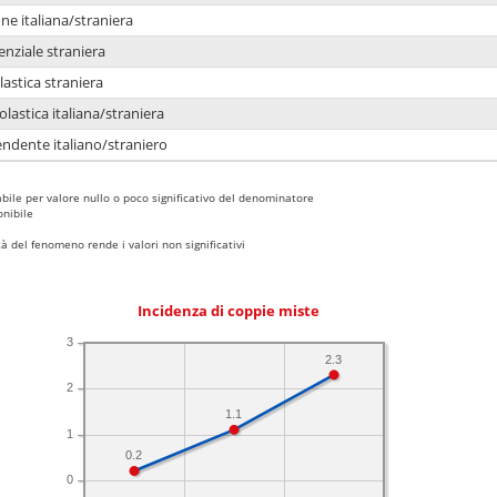
e italiana/straniera
enziale straniera
lastica straniera
lastica italiana/straniera
ndente italiano/straniero
bile per valore nullo o poco significativo del denominatore
nibile
 del fenomeno rende i valori non significativi
Incidenza di coppie miste
3
2.3
2
1.1
1
0.2
0