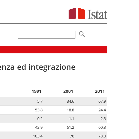
senza ed integrazione
1991
2001
2011
5.7
34.6
67.9
53.8
18.8
24.4
0.2
1.1
2.3
42.9
61.2
60.3
103.4
76
78.3