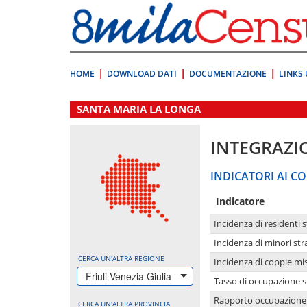
Vai
direttamente
a:
Contenuto
Ricerca
HOME
DOWNLOAD DATI
DOCUMENTAZIONE
LINKS 
.
SANTA MARIA LA LONGA
INTEGRAZI
INDICATORI AI CO
Indicatore
Incidenza di residenti s
Incidenza di minori str
CERCA UN'ALTRA REGIONE
Incidenza di coppie mi
Friuli-Venezia Giulia
Tasso di occupazione s
Rapporto occupazione i
CERCA UN'ALTRA PROVINCIA