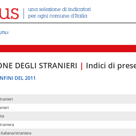
UTILI
ONE DEGLI STRANIERI
|
Indici di pre
NFINI DEL 2011
tranieri
anieri
ste
traniera
taliana/straniera