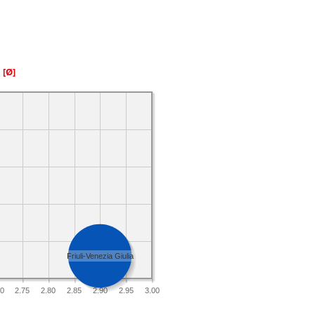
a
[Ø]
Friuli-Venezia Giulia
70
2.75
2.80
2.85
2.90
2.95
3.00