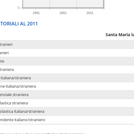
-1
1991
2001
2011
TORIALI AL 2011
Santa Maria l
tranieri
anieri
ste
traniera
taliana/straniera
e italiana/straniera
enziale straniera
lastica straniera
lastica italiana/straniera
ndente italiano/straniero
bile per valore nullo o poco significativo del denominatore