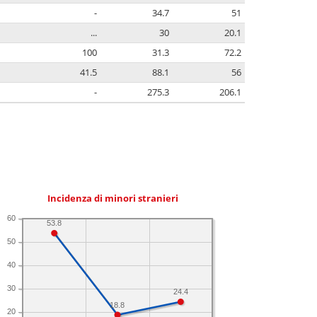
-
34.7
51
...
30
20.1
100
31.3
72.2
41.5
88.1
56
-
275.3
206.1
Incidenza di minori stranieri
60
53.8
50
40
30
24.4
18.8
20