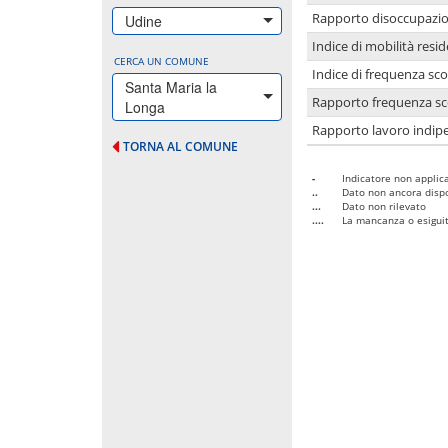
Rapporto disoccupazion
Udine
Indice di mobilità resid
CERCA UN COMUNE
Indice di frequenza sco
Santa Maria la
Rapporto frequenza sco
Longa
Rapporto lavoro indipe
TORNA AL COMUNE
-
Indicatore non applica
..
Dato non ancora dispo
...
Dato non rilevato
....
La mancanza o esiguità