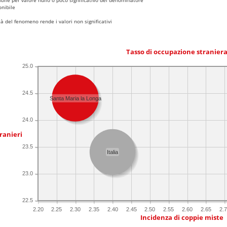
nibile
 del fenomeno rende i valori non significativi
Tasso di occupazione stranier
25.0
24.5
Santa Maria la Longa
24.0
ranieri
23.5
Italia
23.0
22.5
2.20
2.25
2.30
2.35
2.40
2.45
2.50
2.55
2.60
2.65
2.
Incidenza di coppie miste