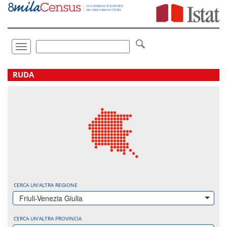
Vai
direttamente
a:
Contenuto
Ricerca
Toggle
navigation
.
RUDA
CERCA UN'ALTRA REGIONE
Friuli-Venezia Giulia
CERCA UN'ALTRA PROVINCIA