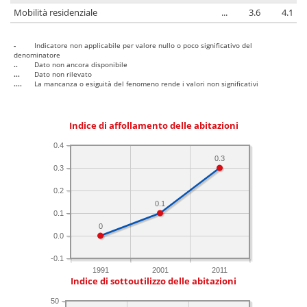
Mobilità residenziale
...
3.6
4.1
-
Indicatore non applicabile per valore nullo o poco significativo del
denominatore
..
Dato non ancora disponibile
...
Dato non rilevato
....
La mancanza o esiguità del fenomeno rende i valori non significativi
Indice di affollamento delle abitazioni
0.4
0.3
0.3
0.2
0.1
0.1
0
0.0
-0.1
1991
2001
2011
Indice di sottoutilizzo delle abitazioni
50