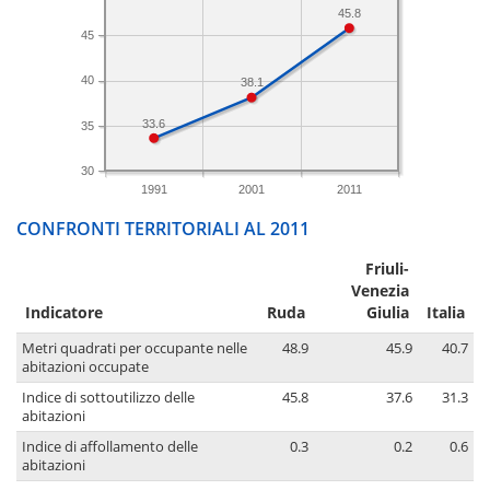
45.8
45
40
38.1
33.6
35
30
1991
2001
2011
CONFRONTI TERRITORIALI AL 2011
Friuli-
Venezia
Indicatore
Ruda
Giulia
Italia
Metri quadrati per occupante nelle
48.9
45.9
40.7
abitazioni occupate
Indice di sottoutilizzo delle
45.8
37.6
31.3
abitazioni
Indice di affollamento delle
0.3
0.2
0.6
abitazioni