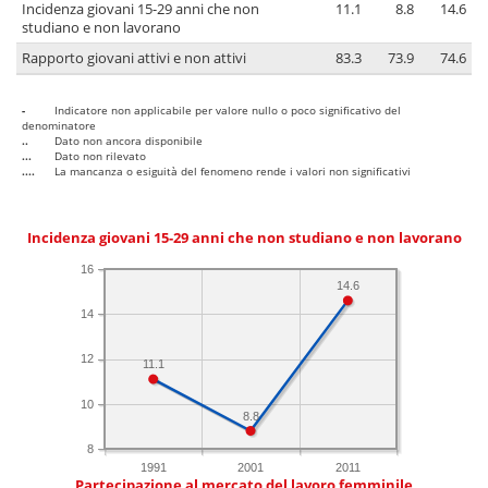
Incidenza giovani 15-29 anni che non
11.1
8.8
14.6
studiano e non lavorano
Rapporto giovani attivi e non attivi
83.3
73.9
74.6
-
Indicatore non applicabile per valore nullo o poco significativo del
denominatore
..
Dato non ancora disponibile
...
Dato non rilevato
....
La mancanza o esiguità del fenomeno rende i valori non significativi
Incidenza giovani 15-29 anni che non studiano e non lavorano
16
14.6
14
12
11.1
10
8.8
8
1991
2001
2011
Partecipazione al mercato del lavoro femminile