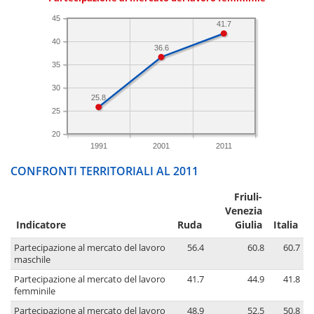
45
41.7
40
36.6
35
30
25.8
25
20
1991
2001
2011
CONFRONTI TERRITORIALI AL 2011
Friuli-
Venezia
Indicatore
Ruda
Giulia
Italia
Partecipazione al mercato del lavoro
56.4
60.8
60.7
maschile
Partecipazione al mercato del lavoro
41.7
44.9
41.8
femminile
Partecipazione al mercato del lavoro
48.9
52.5
50.8