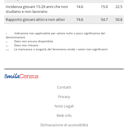
Incidenza giovani 15-29 anni che non
14.6
15.0
22.5
studiano e non lavorano
Rapporto giovani attivi e non attivi
74.6
54.7
50.8
-
Indicatore non applicabile per valore nullo o poco significativo del
denominatore
..
Dato non ancora disponibile
...
Dato non rilevato
....
La mancanza o esiguità del fenomeno rende i valori non significativi
Contatti
Privacy
Note Legali
Web info
Dichiarazione di accessibilità