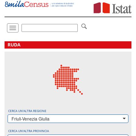
Vai
direttamente
a:
Contenuto
Ricerca
Toggle
navigation
.
RUDA
CERCA UN'ALTRA REGIONE
Friuli-Venezia Giulia
CERCA UN'ALTRA PROVINCIA