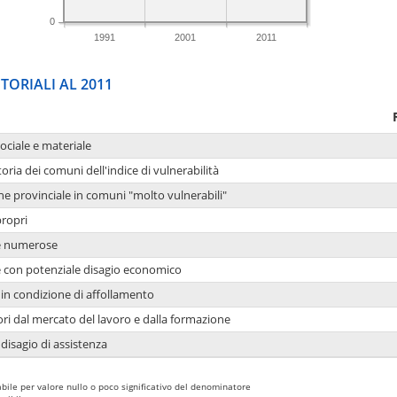
0
1991
2001
2011
TORIALI AL 2011
sociale e materiale
oria dei comuni dell'indice di vulnerabilità
ne provinciale in comuni "molto vulnerabili"
propri
ie numerose
ie con potenziale disagio economico
in condizione di affollamento
ori dal mercato del lavoro e dalla formazione
 disagio di assistenza
bile per valore nullo o poco significativo del denominatore