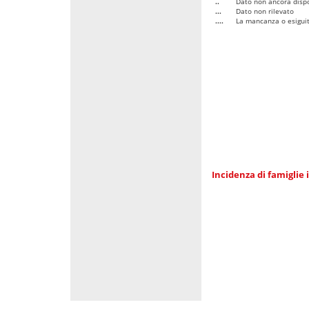
..
Dato non ancora dispo
...
Dato non rilevato
....
La mancanza o esiguità
Incidenza di famiglie 