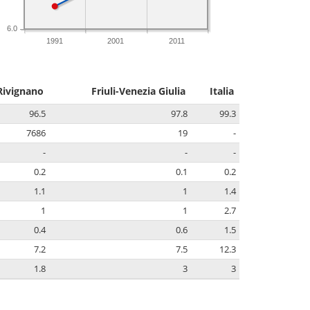
6.0
1991
2001
2011
Rivignano
Friuli-Venezia Giulia
Italia
96.5
97.8
99.3
7686
19
-
-
-
-
0.2
0.1
0.2
1.1
1
1.4
1
1
2.7
0.4
0.6
1.5
7.2
7.5
12.3
1.8
3
3