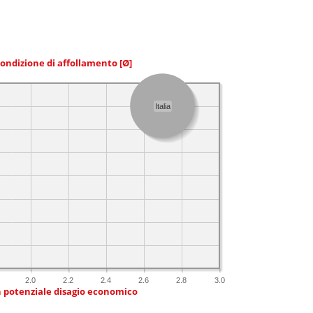
condizione di affollamento
[Ø]
Italia
2.0
2.2
2.4
2.6
2.8
3.0
n potenziale disagio economico