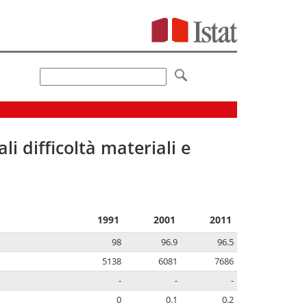
li difficoltà materiali e
1991
2001
2011
98
96.9
96.5
5138
6081
7686
-
-
-
0
0.1
0.2