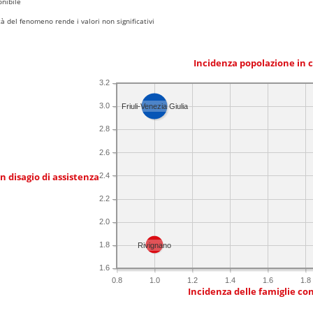
nibile
 del fenomeno rende i valori non significativi
Incidenza popolazione in 
3.2
3.0
Friuli-Venezia Giulia
2.8
2.6
in disagio di assistenza
2.4
2.2
2.0
1.8
Rivignano
1.6
0.8
1.0
1.2
1.4
1.6
1.8
Incidenza delle famiglie co