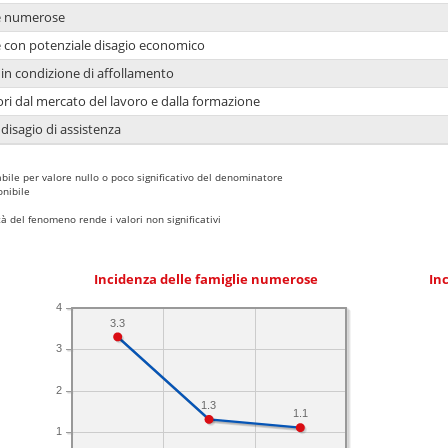
ie numerose
ie con potenziale disagio economico
in condizione di affollamento
ori dal mercato del lavoro e dalla formazione
 disagio di assistenza
bile per valore nullo o poco significativo del denominatore
nibile
 del fenomeno rende i valori non significativi
Incidenza delle famiglie numerose
Inc
4
3.3
3
2
1.3
1.1
1