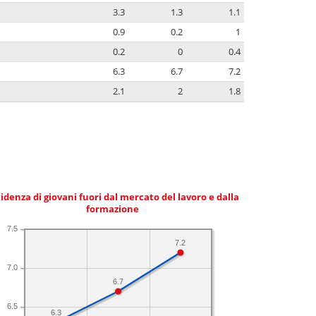
3.3
1.3
1.1
0.9
0.2
1
0.2
0
0.4
6.3
6.7
7.2
2.1
2
1.8
idenza di giovani fuori dal mercato del lavoro e dalla
formazione
7.5
7.2
7.0
6.7
6.5
6.3