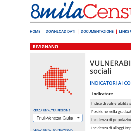
Vai
direttamente
a:
Contenuto
Ricerca
HOME
DOWNLOAD DATI
DOCUMENTAZIONE
LINKS 
.
RIVIGNANO
VULNERABI
sociali
INDICATORI AI CO
Indicatore
Indice di vulnerabilità 
CERCA UN'ALTRA REGIONE
Posizione nella graduat
Friuli-Venezia Giulia
Incidenza di popolazio
Incidenza di alloggi im
CERCA UN'ALTRA PROVINCIA