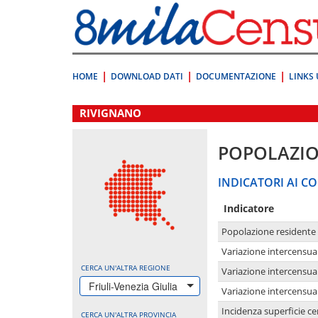
Vai
direttamente
a:
Contenuto
Ricerca
HOME
DOWNLOAD DATI
DOCUMENTAZIONE
LINKS 
.
RIVIGNANO
POPOLAZI
INDICATORI AI CO
Indicatore
Popolazione residente
Variazione intercensua
CERCA UN'ALTRA REGIONE
Variazione intercensua
Friuli-Venezia Giulia
Variazione intercensua
Incidenza superficie cen
CERCA UN'ALTRA PROVINCIA