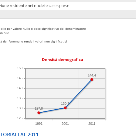
ione residente nei nuclei e case sparse
bile per valore nullo o poco significativo del denominatore
nibile
 del fenomeno rende i valori non significativi
Densità demografica
150
144.4
145
140
135
130.3
130
127.8
125
1991
2001
2011
TORIALI AL 2011