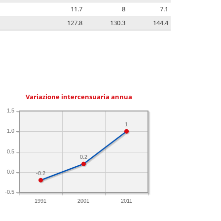
11.7
8
7.1
127.8
130.3
144.4
Variazione intercensuaria annua
1.5
1
1.0
0.5
0.2
0.0
-0.2
-0.5
1991
2001
2011