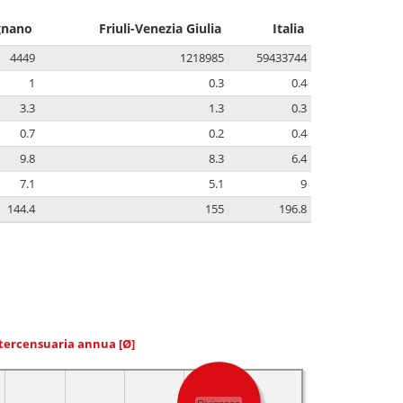
gnano
Friuli-Venezia Giulia
Italia
4449
1218985
59433744
1
0.3
0.4
3.3
1.3
0.3
0.7
0.2
0.4
9.8
8.3
6.4
7.1
5.1
9
144.4
155
196.8
ntercensuaria annua
[Ø]