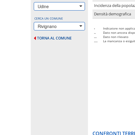
Incidenza della popolaz
Udine
Densità demografica
CERCA UN COMUNE
Rivignano
-
Indicatore non applica
..
Dato non ancora dispo
...
Dato non rilevato
TORNA AL COMUNE
....
La mancanza o esiguità
CONFRONTI TERRI