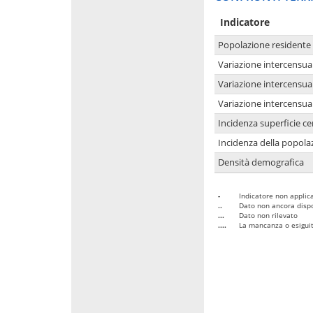
Indicatore
Popolazione residente
Variazione intercensua
Variazione intercensua
Variazione intercensua
Incidenza superficie cen
Incidenza della popolaz
Densità demografica
-
Indicatore non applica
..
Dato non ancora dispo
...
Dato non rilevato
....
La mancanza o esiguità