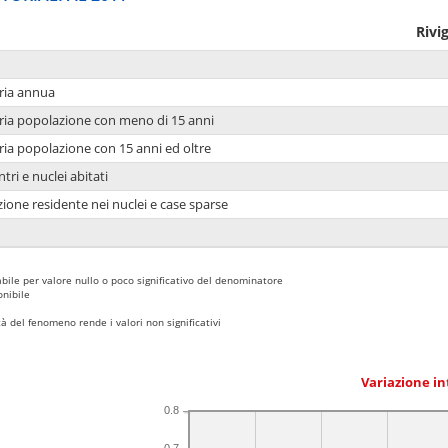
Rivi
ria annua
ria popolazione con meno di 15 anni
ria popolazione con 15 anni ed oltre
tri e nuclei abitati
ione residente nei nuclei e case sparse
bile per valore nullo o poco significativo del denominatore
nibile
 del fenomeno rende i valori non significativi
Variazione i
0.8