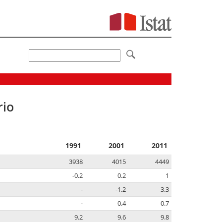
rio
1991
2001
2011
3938
4015
4449
-0.2
0.2
1
-
-1.2
3.3
-
0.4
0.7
9.2
9.6
9.8