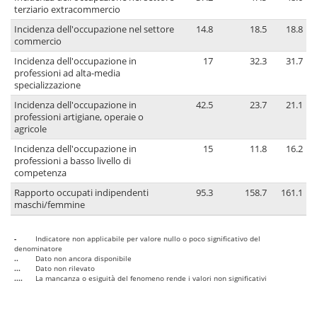
terziario extracommercio
Incidenza dell'occupazione nel settore
14.8
18.5
18.8
commercio
Incidenza dell'occupazione in
17
32.3
31.7
professioni ad alta-media
specializzazione
Incidenza dell'occupazione in
42.5
23.7
21.1
professioni artigiane, operaie o
agricole
Incidenza dell'occupazione in
15
11.8
16.2
professioni a basso livello di
competenza
Rapporto occupati indipendenti
95.3
158.7
161.1
maschi/femmine
-
Indicatore non applicabile per valore nullo o poco significativo del
denominatore
..
Dato non ancora disponibile
...
Dato non rilevato
....
La mancanza o esiguità del fenomeno rende i valori non significativi