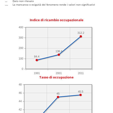
...
Dato non rilevato
....
La mancanza o esiguità del fenomeno rende i valori non significativi
Indice di ricambio occupazionale
400
312.2
300
200
136.4
84.4
100
0
1991
2001
2011
Tasso di occupazione
48
45.5
46
45
44
42