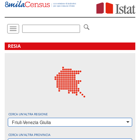
Vai
direttamente
a:
Contenuto
Ricerca
Toggle
navigation
.
RESIA
CERCA UN'ALTRA REGIONE
Friuli-Venezia Giulia
CERCA UN'ALTRA PROVINCIA