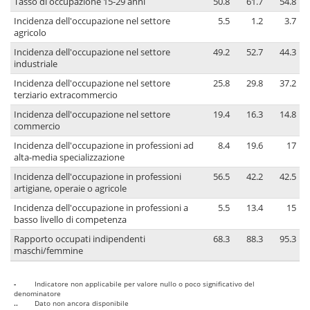
Tasso di occupazione 15-29 anni
50.8
61.7
54.8
Incidenza dell'occupazione nel settore
5.5
1.2
3.7
agricolo
Incidenza dell'occupazione nel settore
49.2
52.7
44.3
industriale
Incidenza dell'occupazione nel settore
25.8
29.8
37.2
terziario extracommercio
Incidenza dell'occupazione nel settore
19.4
16.3
14.8
commercio
Incidenza dell'occupazione in professioni ad
8.4
19.6
17
alta-media specializzazione
Incidenza dell'occupazione in professioni
56.5
42.2
42.5
artigiane, operaie o agricole
Incidenza dell'occupazione in professioni a
5.5
13.4
15
basso livello di competenza
Rapporto occupati indipendenti
68.3
88.3
95.3
maschi/femmine
-
Indicatore non applicabile per valore nullo o poco significativo del
denominatore
..
Dato non ancora disponibile