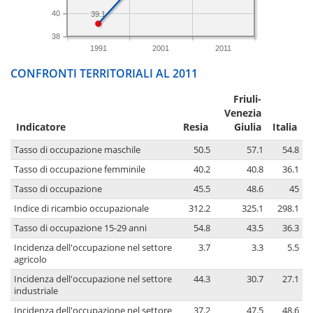
40
39.1
38
1991
2001
2011
CONFRONTI TERRITORIALI AL 2011
Friuli-
Venezia
Indicatore
Resia
Giulia
Italia
Tasso di occupazione maschile
50.5
57.1
54.8
Tasso di occupazione femminile
40.2
40.8
36.1
Tasso di occupazione
45.5
48.6
45
Indice di ricambio occupazionale
312.2
325.1
298.1
Tasso di occupazione 15-29 anni
54.8
43.5
36.3
Incidenza dell'occupazione nel settore
3.7
3.3
5.5
agricolo
Incidenza dell'occupazione nel settore
44.3
30.7
27.1
industriale
Incidenza dell'occupazione nel settore
37.2
47.5
48.6