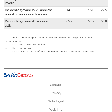
lavoro
Incidenza giovani 15-29 anni che
14.8
15.0
22.5
non studiano e non lavorano
Rapporto giovani attivi e non
65.2
54.7
50.8
attivi
-
Indicatore non applicabile per valore nullo o poco significativo del
denominatore
..
Dato non ancora disponibile
...
Dato non rilevato
....
La mancanza o esiguità del fenomeno rende i valori non significativi
Contatti
Privacy
Note Legali
Web info