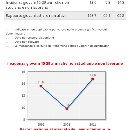
Incidenza giovani 15-29 anni che non
13.6
9.8
14.8
studiano e non lavorano
Rapporto giovani attivi e non attivi
123.7
65.1
65.2
-
Indicatore non applicabile per valore nullo o poco significativo del
denominatore
..
Dato non ancora disponibile
...
Dato non rilevato
....
La mancanza o esiguità del fenomeno rende i valori non significativi
Incidenza giovani 15-29 anni che non studiano e non lavorano
16
14.8
13.6
14
12
9.8
10
8
1991
2001
2011
Partecipazione al mercato del lavoro femminile