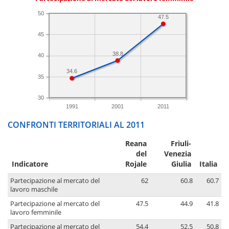
50
47.5
45
38.8
40
34.6
35
30
1991
2001
2011
CONFRONTI TERRITORIALI AL 2011
Reana
Friuli-
del
Venezia
Indicatore
Rojale
Giulia
Italia
Partecipazione al mercato del
62
60.8
60.7
lavoro maschile
Partecipazione al mercato del
47.5
44.9
41.8
lavoro femminile
Partecipazione al mercato del
54.4
52.5
50.8