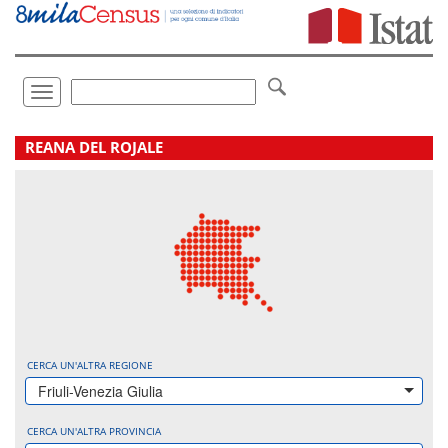
Vai
direttamente
a:
Contenuto
Ricerca
Toggle
navigation
.
REANA DEL ROJALE
CERCA UN'ALTRA REGIONE
Friuli-Venezia Giulia
CERCA UN'ALTRA PROVINCIA