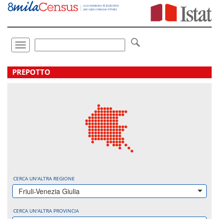
Vai
direttamente
a:
Contenuto
Ricerca
Toggle
navigation
.
PREPOTTO
CERCA UN'ALTRA REGIONE
Friuli-Venezia Giulia
CERCA UN'ALTRA PROVINCIA