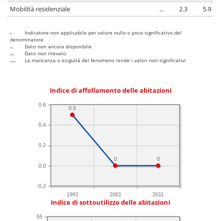
Mobilità residenziale
...
2.3
5.9
-
Indicatore non applicabile per valore nullo o poco significativo del
denominatore
..
Dato non ancora disponibile
...
Dato non rilevato
....
La mancanza o esiguità del fenomeno rende i valori non significativi
Indice di affollamento delle abitazioni
0.6
0.5
0.4
0.2
0
0
0.0
-0.2
1991
2001
2011
Indice di sottoutilizzo delle abitazioni
55