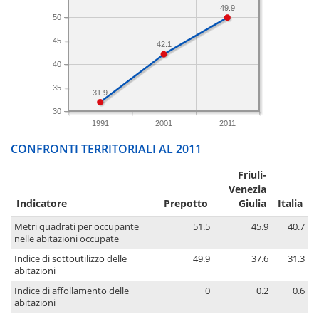
49.9
50
45
42.1
40
35
31.9
30
1991
2001
2011
CONFRONTI TERRITORIALI AL 2011
Friuli-
Venezia
Indicatore
Prepotto
Giulia
Italia
Metri quadrati per occupante
51.5
45.9
40.7
nelle abitazioni occupate
Indice di sottoutilizzo delle
49.9
37.6
31.3
abitazioni
Indice di affollamento delle
0
0.2
0.6
abitazioni