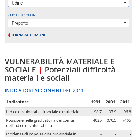
Udine
CERCA UN COMUNE
Prepotto
TORNA AL COMUNE
VULNERABILITÀ MATERIALE E
SOCIALE
|
Potenziali difficoltà
materiali e sociali
INDICATORI AI CONFINI DEL 2011
Indicatore
1991
2001
2011
Indice di vulnerabilità sociale e materiale
98.7
97.9
96.8
Posizione nella graduatoria dei comuni
4025
4070.5
7405
dell'indice di vulnerabilità
Incidenza di popolazione provinciale in
-
-
-