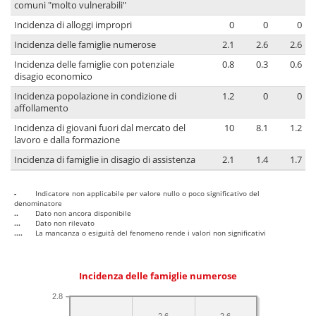
comuni "molto vulnerabili"
Incidenza di alloggi impropri
0
0
0
Incidenza delle famiglie numerose
2.1
2.6
2.6
Incidenza delle famiglie con potenziale
0.8
0.3
0.6
disagio economico
Incidenza popolazione in condizione di
1.2
0
0
affollamento
Incidenza di giovani fuori dal mercato del
10
8.1
1.2
lavoro e dalla formazione
Incidenza di famiglie in disagio di assistenza
2.1
1.4
1.7
-
Indicatore non applicabile per valore nullo o poco significativo del
denominatore
..
Dato non ancora disponibile
...
Dato non rilevato
....
La mancanza o esiguità del fenomeno rende i valori non significativi
Incidenza delle famiglie numerose
2.8
2.6
2.6