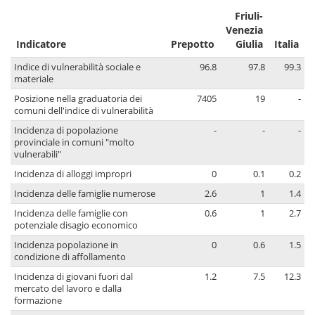
Friuli-
Venezia
Indicatore
Prepotto
Giulia
Italia
Indice di vulnerabilità sociale e
96.8
97.8
99.3
materiale
Posizione nella graduatoria dei
7405
19
-
comuni dell'indice di vulnerabilità
Incidenza di popolazione
-
-
-
provinciale in comuni "molto
vulnerabili"
Incidenza di alloggi impropri
0
0.1
0.2
Incidenza delle famiglie numerose
2.6
1
1.4
Incidenza delle famiglie con
0.6
1
2.7
potenziale disagio economico
Incidenza popolazione in
0
0.6
1.5
condizione di affollamento
Incidenza di giovani fuori dal
1.2
7.5
12.3
mercato del lavoro e dalla
formazione