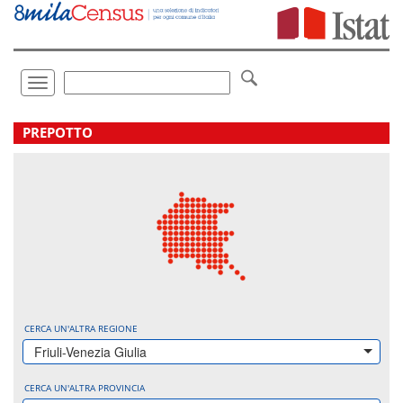
Vai
direttamente
a:
Contenuto
Ricerca
Toggle
navigation
.
PREPOTTO
CERCA UN'ALTRA REGIONE
Friuli-Venezia Giulia
CERCA UN'ALTRA PROVINCIA