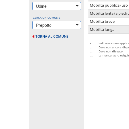
Mobilità pubblica (uso 
Udine
Mobilità lenta (a piedi o
CERCA UN COMUNE
Mobilità breve
Prepotto
Mobilità lunga
TORNA AL COMUNE
-
Indicatore non applica
..
Dato non ancora dispo
...
Dato non rilevato
....
La mancanza o esiguità