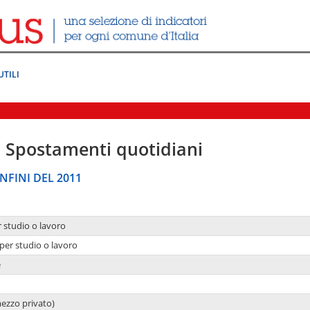
UTILI
|
Spostamenti quotidiani
NFINI DEL 2011
r studio o lavoro
per studio o lavoro
e
mezzo privato)