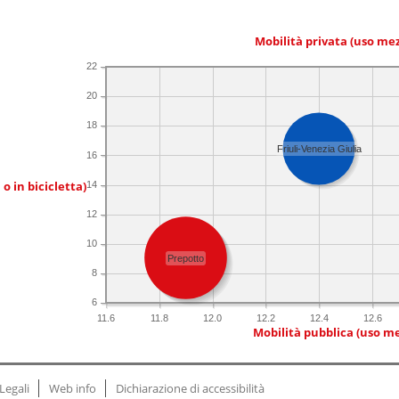
Mobilità privata (uso me
22
20
18
Friuli-Venezia Giulia
16
 o in bicicletta)
14
12
10
Prepotto
8
6
11.6
11.8
12.0
12.2
12.4
12.6
Mobilità pubblica (uso me
Legali
Web info
Dichiarazione di accessibilità