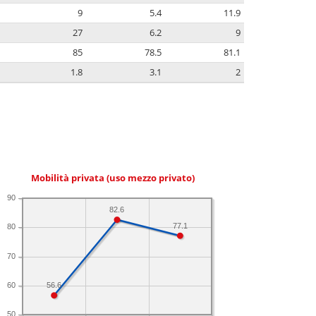
9
5.4
11.9
27
6.2
9
85
78.5
81.1
1.8
3.1
2
Mobilità privata (uso mezzo privato)
90
82.6
77.1
80
70
60
56.6
50