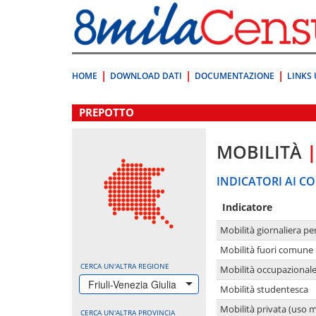
Vai
direttamente
a:
Contenuto
Ricerca
HOME
DOWNLOAD DATI
DOCUMENTAZIONE
LINKS 
.
PREPOTTO
MOBILITÀ
INDICATORI AI CO
Indicatore
Mobilità giornaliera pe
Mobilità fuori comune 
CERCA UN'ALTRA REGIONE
Mobilità occupazional
Friuli-Venezia Giulia
Mobilità studentesca
Mobilità privata (uso 
CERCA UN'ALTRA PROVINCIA