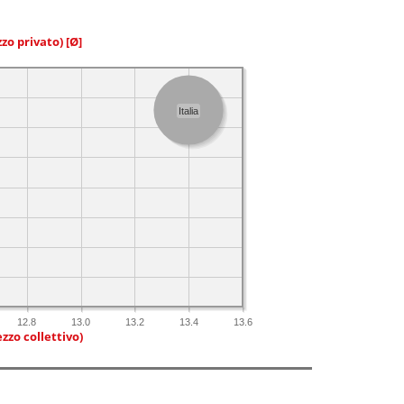
zzo privato)
[Ø]
Italia
12.8
13.0
13.2
13.4
13.6
zzo collettivo)