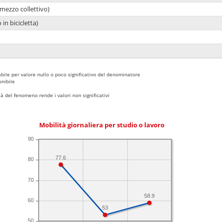
mezzo collettivo)
 in bicicletta)
bile per valore nullo o poco significativo del denominatore
nibile
 del fenomeno rende i valori non significativi
Mobilità giornaliera per studio o lavoro
90
77.6
80
70
58.9
60
53
50