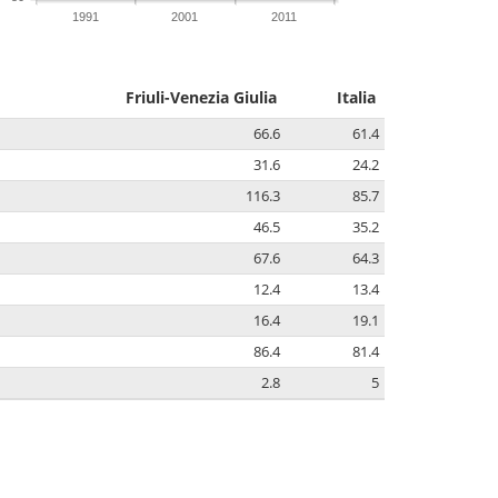
1991
2001
2011
Friuli-Venezia Giulia
Italia
66.6
61.4
31.6
24.2
116.3
85.7
46.5
35.2
67.6
64.3
12.4
13.4
16.4
19.1
86.4
81.4
2.8
5