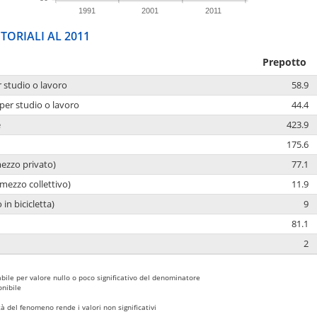
1991
2001
2011
TORIALI AL 2011
Prepotto
r studio o lavoro
58.9
per studio o lavoro
44.4
e
423.9
175.6
mezzo privato)
77.1
mezzo collettivo)
11.9
 in bicicletta)
9
81.1
2
bile per valore nullo o poco significativo del denominatore
nibile
 del fenomeno rende i valori non significativi