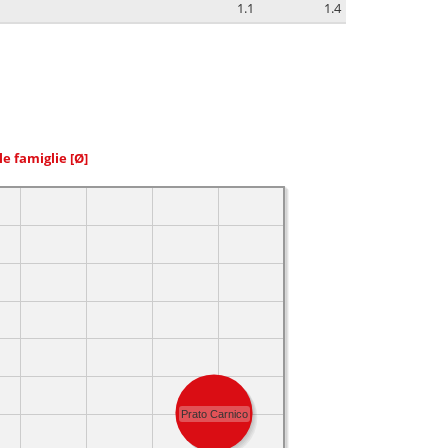
1.1
1.4
le famiglie
[Ø]
Prato Carnico