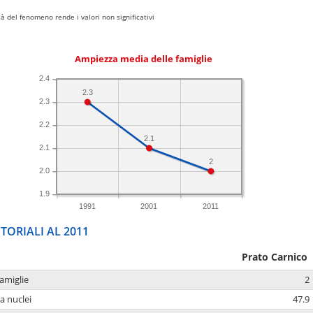
 del fenomeno rende i valori non significativi
Ampiezza media delle famiglie
2.4
2.3
2.3
2.2
2.1
2.1
2
2.0
1.9
1991
2001
2011
TORIALI AL 2011
Prato Carnico
amiglie
2
a nuclei
47.9