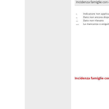
Incidenza famiglie con 
-
Indicatore non applica
..
Dato non ancora dispo
...
Dato non rilevato
....
La mancanza o esiguità
Incidenza famiglie co