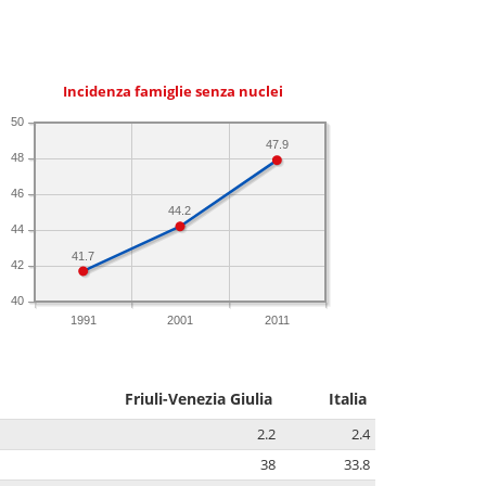
Incidenza famiglie senza nuclei
50
47.9
48
46
44.2
44
41.7
42
40
1991
2001
2011
Friuli-Venezia Giulia
Italia
2.2
2.4
38
33.8