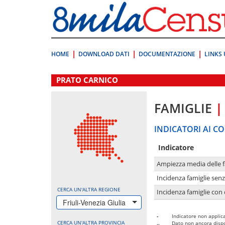
Vai
direttamente
a:
Contenuto
Ricerca
HOME
DOWNLOAD DATI
DOCUMENTAZIONE
LINKS 
.
PRATO CARNICO
FAMIGLIE
|
INDICATORI AI CO
Indicatore
Ampiezza media delle f
Incidenza famiglie senz
CERCA UN'ALTRA REGIONE
Incidenza famiglie con 
Friuli-Venezia Giulia
-
Indicatore non applica
CERCA UN'ALTRA PROVINCIA
..
Dato non ancora dispo