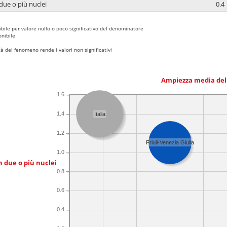
due o più nuclei
0.4
bile per valore nullo o poco significativo del denominatore
nibile
 del fenomeno rende i valori non significativi
Ampiezza media del
1.6
1.4
Italia
1.2
Friuli-Venezia Giulia
1.0
n due o più nuclei
0.8
0.6
0.4