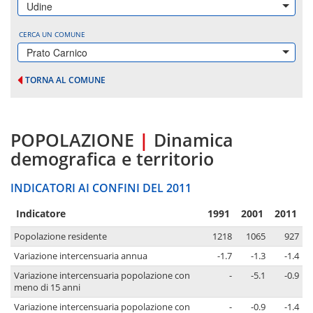
Udine
CERCA UN COMUNE
Prato Carnico
TORNA AL COMUNE
POPOLAZIONE
|
Dinamica
demografica e territorio
INDICATORI AI CONFINI DEL 2011
Indicatore
1991
2001
2011
Popolazione residente
1218
1065
927
Variazione intercensuaria annua
-1.7
-1.3
-1.4
Variazione intercensuaria popolazione con
-
-5.1
-0.9
meno di 15 anni
Variazione intercensuaria popolazione con
-
-0.9
-1.4