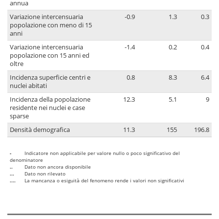
annua
Variazione intercensuaria
-0.9
1.3
0.3
popolazione con meno di 15
anni
Variazione intercensuaria
-1.4
0.2
0.4
popolazione con 15 anni ed
oltre
Incidenza superficie centri e
0.8
8.3
6.4
nuclei abitati
Incidenza della popolazione
12.3
5.1
9
residente nei nuclei e case
sparse
Densità demografica
11.3
155
196.8
-
Indicatore non applicabile per valore nullo o poco significativo del
denominatore
..
Dato non ancora disponibile
...
Dato non rilevato
....
La mancanza o esiguità del fenomeno rende i valori non significativi