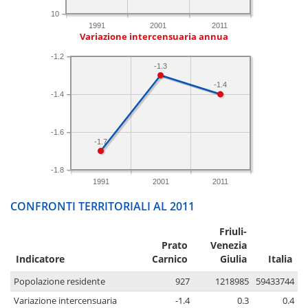
10
1991
2001
2011
Variazione intercensuaria annua
-1.2
-1.3
-1.4
-1.4
-1.6
-1.7
-1.8
1991
2001
2011
CONFRONTI TERRITORIALI AL 2011
Friuli-
Prato
Venezia
Indicatore
Carnico
Giulia
Italia
Popolazione residente
927
1218985
59433744
Variazione intercensuaria
-1.4
0.3
0.4