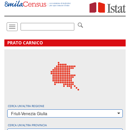
Vai
direttamente
a:
Contenuto
Ricerca
Toggle
navigation
.
PRATO CARNICO
CERCA UN'ALTRA REGIONE
Friuli-Venezia Giulia
CERCA UN'ALTRA PROVINCIA