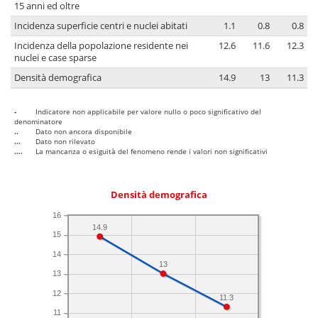
15 anni ed oltre
Incidenza superficie centri e nuclei abitati
1.1
0.8
0.8
Incidenza della popolazione residente nei
12.6
11.6
12.3
nuclei e case sparse
Densità demografica
14.9
13
11.3
-
Indicatore non applicabile per valore nullo o poco significativo del
denominatore
..
Dato non ancora disponibile
...
Dato non rilevato
....
La mancanza o esiguità del fenomeno rende i valori non significativi
Densità demografica
16
14.9
15
14
13
13
12
11.3
11