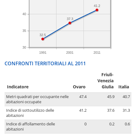
41.2
40
37.3
35
32.5
30
1991
2001
2011
CONFRONTI TERRITORIALI AL 2011
Friuli-
Venezia
Indicatore
Ovaro
Giulia
Italia
Metri quadrati per occupante nelle
47.4
45.9
40.7
abitazioni occupate
Indice di sottoutilizzo delle
41.2
37.6
31.3
abitazioni
Indice di affollamento delle
0
0.2
0.6
abitazioni