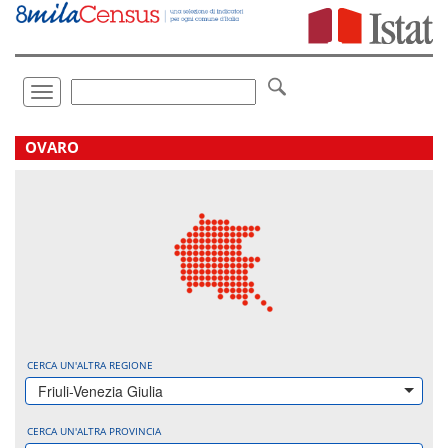
Vai
direttamente
a:
Contenuto
Ricerca
Toggle
navigation
.
OVARO
CERCA UN'ALTRA REGIONE
Friuli-Venezia Giulia
CERCA UN'ALTRA PROVINCIA