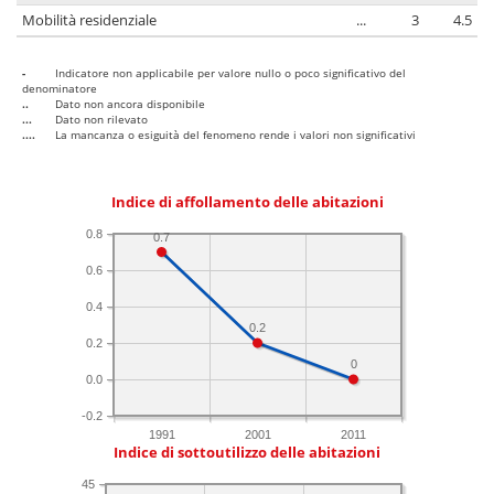
Mobilità residenziale
...
3
4.5
-
Indicatore non applicabile per valore nullo o poco significativo del
denominatore
..
Dato non ancora disponibile
...
Dato non rilevato
....
La mancanza o esiguità del fenomeno rende i valori non significativi
Indice di affollamento delle abitazioni
0.8
0.7
0.6
0.4
0.2
0.2
0
0.0
-0.2
1991
2001
2011
Indice di sottoutilizzo delle abitazioni
45