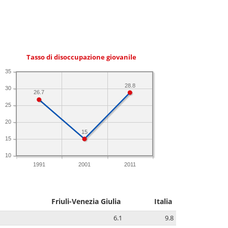
Tasso di disoccupazione giovanile
35
28.8
30
26.7
25
20
15
15
10
1991
2001
2011
Friuli-Venezia Giulia
Italia
6.1
9.8