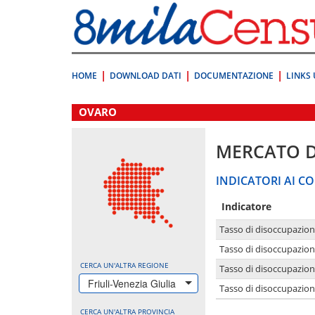
Vai
direttamente
a:
Contenuto
Ricerca
HOME
DOWNLOAD DATI
DOCUMENTAZIONE
LINKS 
.
OVARO
MERCATO 
INDICATORI AI CO
Indicatore
Tasso di disoccupazio
Tasso di disoccupazio
CERCA UN'ALTRA REGIONE
Tasso di disoccupazio
Friuli-Venezia Giulia
Tasso di disoccupazion
CERCA UN'ALTRA PROVINCIA