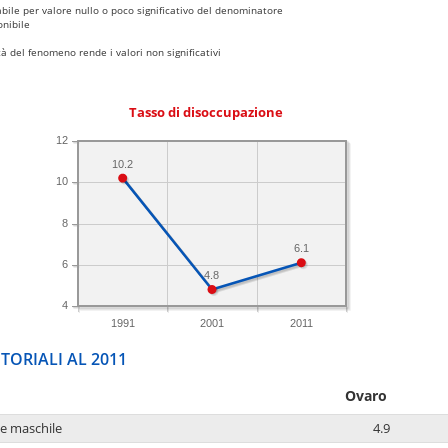
bile per valore nullo o poco significativo del denominatore
nibile
 del fenomeno rende i valori non significativi
Tasso di disoccupazione
12
10.2
10
8
6.1
6
4.8
4
1991
2001
2011
TORIALI AL 2011
Ovaro
ne maschile
4.9