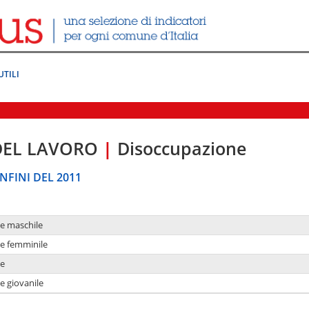
UTILI
DEL LAVORO
|
Disoccupazione
NFINI DEL 2011
ne maschile
ne femminile
ne
e giovanile