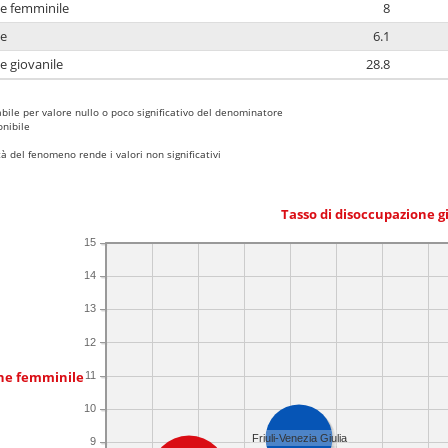
ne femminile
8
ne
6.1
e giovanile
28.8
bile per valore nullo o poco significativo del denominatore
nibile
 del fenomeno rende i valori non significativi
Tasso di disoccupazione g
15
14
13
12
one femminile
11
10
Friuli-Venezia Giulia
9