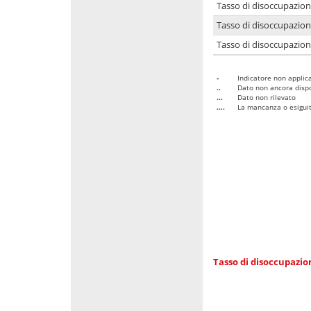
Tasso di disoccupazio
Tasso di disoccupazio
Tasso di disoccupazion
-
Indicatore non applica
..
Dato non ancora dispo
...
Dato non rilevato
....
La mancanza o esiguità
Tasso di disoccupazi