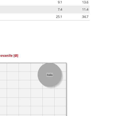
9.1
13.6
7.4
11.4
25.1
34.7
iovanile
[Ø]
Italia