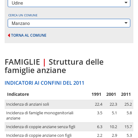
Udine
CERCA UN COMUNE
Manzano
TORNA AL COMUNE
FAMIGLIE
|
Struttura delle
famiglie anziane
INDICATORI AI CONFINI DEL 2011
Indicatore
1991
2001
2011
Incidenza di anziani soli
22.4
22.3
25.2
Incidenza di famiglie monogenitoriali
3.5
5.1
5.8
anziane
Incidenza di coppie anziane senza figli
6.3
10.2
15.7
Incidenza di coppie anziane con figli
2.2
2.9
5.3