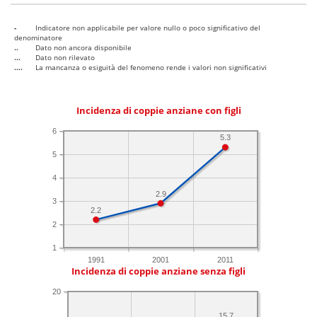
-
Indicatore non applicabile per valore nullo o poco significativo del
denominatore
..
Dato non ancora disponibile
...
Dato non rilevato
....
La mancanza o esiguità del fenomeno rende i valori non significativi
Incidenza di coppie anziane con figli
6
5.3
5
4
2.9
3
2.2
2
1
1991
2001
2011
Incidenza di coppie anziane senza figli
20
15.7