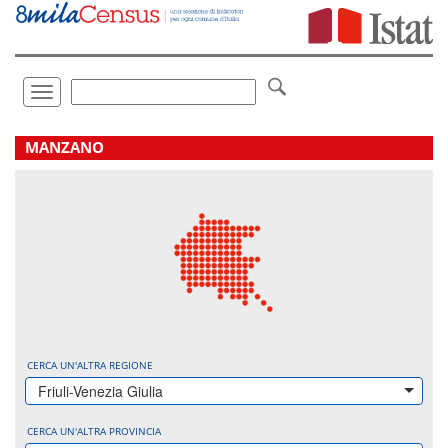
Vai
direttamente
a:
Contenuto
Ricerca
Toggle
navigation
.
MANZANO
CERCA UN'ALTRA REGIONE
Friuli-Venezia Giulia
CERCA UN'ALTRA PROVINCIA