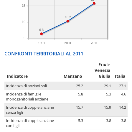
15
10.2
10
6.3
5
1991
2001
2011
CONFRONTI TERRITORIALI AL 2011
Friuli-
Venezia
Indicatore
Manzano
Giulia
Italia
Incidenza di anziani soli
25.2
29.1
27.1
Incidenza di famiglie
5.8
5.3
4.6
monogenitoriali anziane
Incidenza di coppie anziane
15.7
15.9
14.2
senza figli
Incidenza di coppie anziane
5.3
3.8
3.8
con figli