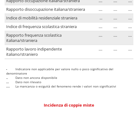
Rapporto occupazione italiana/straniera
....
....
....
Rapporto disoccupazione italiana/straniera
....
....
....
Indice di mobilità residenziale straniera
...
....
....
Indice di frequenza scolastica straniera
....
....
....
Rapporto frequenza scolastica
....
....
....
italiana/straniera
Rapporto lavoro indipendente
....
....
....
italiano/straniero
-
Indicatore non applicabile per valore nullo o poco significativo del
denominatore
..
Dato non ancora disponibile
...
Dato non rilevato
....
La mancanza o esiguità del fenomeno rende i valori non significativi
Incidenza di coppie miste