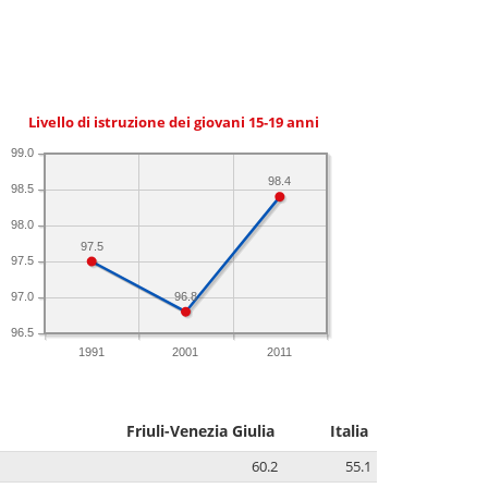
Livello di istruzione dei giovani 15-19 anni
99.0
98.4
98.5
98.0
97.5
97.5
96.8
97.0
96.5
1991
2001
2011
Friuli-Venezia Giulia
Italia
60.2
55.1