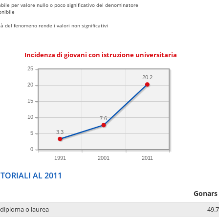
bile per valore nullo o poco significativo del denominatore
nibile
 del fenomeno rende i valori non significativi
Incidenza di giovani con istruzione universitaria
25
20.2
20
15
10
7.6
3.3
5
0
1991
2001
2011
TORIALI AL 2011
Gonars
 diploma o laurea
49.7