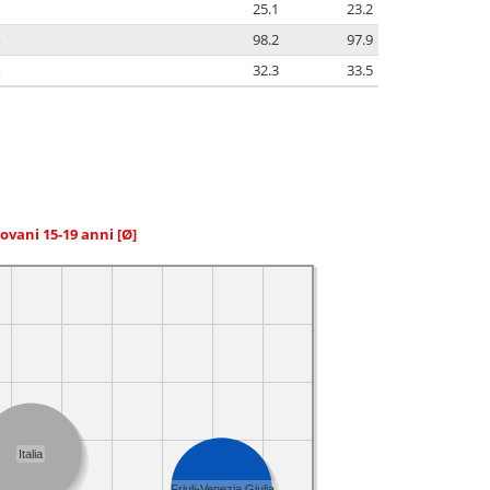
25.1
23.2
98.2
97.9
32.3
33.5
giovani 15-19 anni
[Ø]
Italia
Friuli-Venezia Giulia