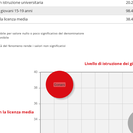
n istruzione universitaria
20.2
i giovani 15-19 anni
98.4
 la licenza media
38.4
bile per valore nullo o poco significativo del denominatore
nibile
 del fenomeno rende i valori non significativi
Livello di istruzione dei 
40
Gonars
38
36
n la licenza media
34