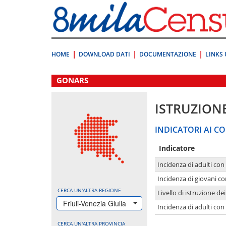
Vai
direttamente
a:
Contenuto
Ricerca
HOME
DOWNLOAD DATI
DOCUMENTAZIONE
LINKS 
.
GONARS
ISTRUZION
INDICATORI AI CO
Indicatore
Incidenza di adulti con
Incidenza di giovani co
CERCA UN'ALTRA REGIONE
Livello di istruzione de
Friuli-Venezia Giulia
Incidenza di adulti con
CERCA UN'ALTRA PROVINCIA