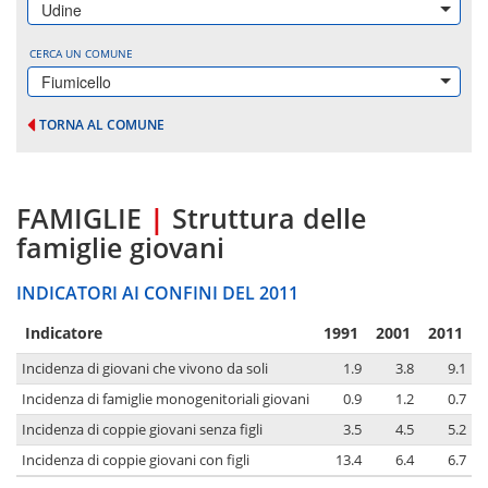
Udine
CERCA UN COMUNE
Fiumicello
TORNA AL COMUNE
FAMIGLIE
|
Struttura delle
famiglie giovani
INDICATORI AI CONFINI DEL 2011
Indicatore
1991
2001
2011
Incidenza di giovani che vivono da soli
1.9
3.8
9.1
Incidenza di famiglie monogenitoriali giovani
0.9
1.2
0.7
Incidenza di coppie giovani senza figli
3.5
4.5
5.2
Incidenza di coppie giovani con figli
13.4
6.4
6.7