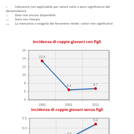
-
Indicatore non applicabile per valore nullo o poco significativo del
denominatore
..
Dato non ancora disponibile
...
Dato non rilevato
....
La mancanza o esiguità del fenomeno rende i valori non significativi
Incidenza di coppie giovani con figli
16
13.4
14
12
10
8
6.7
6.4
6
4
1991
2001
2011
Incidenza di coppie giovani senza figli
5.5
5.2
5.0
4.5