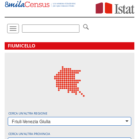
Vai
direttamente
a:
Contenuto
Ricerca
Toggle
navigation
.
FIUMICELLO
CERCA UN'ALTRA REGIONE
Friuli-Venezia Giulia
CERCA UN'ALTRA PROVINCIA