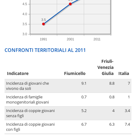
4.5
4.0
3.5
3.5
3.0
1991
2001
2011
CONFRONTI TERRITORIALI AL 2011
Friuli-
Venezia
Indicatore
Fiumicello
Giulia
Italia
Incidenza di giovani che
9.1
8.8
7
vivono da soli
Incidenza di famiglie
0.7
0.8
1
monogenitoriali giovani
Incidenza di coppie giovani
5.2
4
3.4
senza figli
Incidenza di coppie giovani
6.7
6.3
7.4
con figli