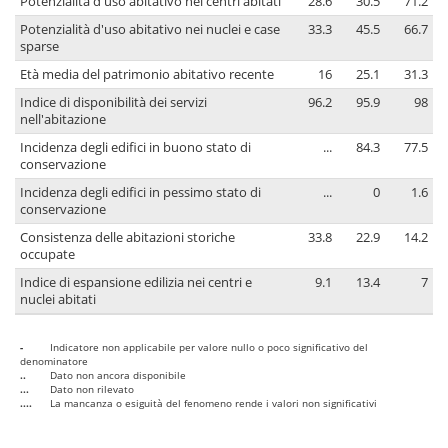
Potenzialità d'uso abitativo nei centri abitati
28.6
30.5
71.2
Potenzialità d'uso abitativo nei nuclei e case
33.3
45.5
66.7
sparse
Età media del patrimonio abitativo recente
16
25.1
31.3
Indice di disponibilità dei servizi
96.2
95.9
98
nell'abitazione
Incidenza degli edifici in buono stato di
...
84.3
77.5
conservazione
Incidenza degli edifici in pessimo stato di
...
0
1.6
conservazione
Consistenza delle abitazioni storiche
33.8
22.9
14.2
occupate
Indice di espansione edilizia nei centri e
9.1
13.4
7
nuclei abitati
-
Indicatore non applicabile per valore nullo o poco significativo del
denominatore
..
Dato non ancora disponibile
...
Dato non rilevato
....
La mancanza o esiguità del fenomeno rende i valori non significativi