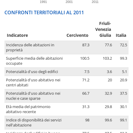
1991
2001
2011
CONFRONTI TERRITORIALI AL 2011
Friuli-
Venezia
Indicatore
Cercivento
Giulia
Italia
Incidenza delle abitazioni in
87.3
77.6
72.5
proprietà
Superficie media delle abitazioni
100.5
103.2
99.3
occupate
Potenzialità d'uso degli edifici
7.5
3.6
5.1
Potenzialità d'uso abitativo nei
71.2
20
20.9
centri abitati
Potenzialità d'uso abitativo nei
66.7
32.9
37.5
nuclei e case sparse
Età media del patrimonio
31.3
29.8
30.1
abitativo recente
Indice di disponibilità dei servizi
98
99.6
99.1
nell'abitazione