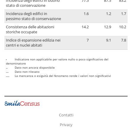
Incidenza degli edifici in buono
77.5
87.5
83.2
stato di conservazione
Incidenza degli edifici in
1.6
1.2
1.7
pessimo stato di conservazione
Consistenza delle abitazioni
14.2
12.9
10.2
storiche occupate
Indice di espansione edilizia nei
7
9.1
7.8
centri e nuclei abitati
-
Indicatore non applicabile per valore nullo o poco significativo del
denominatore
..
Dato non ancora disponibile
...
Dato non rilevato
....
La mancanza o esiguità del fenomeno rende i valori non significativi
Contatti
Privacy