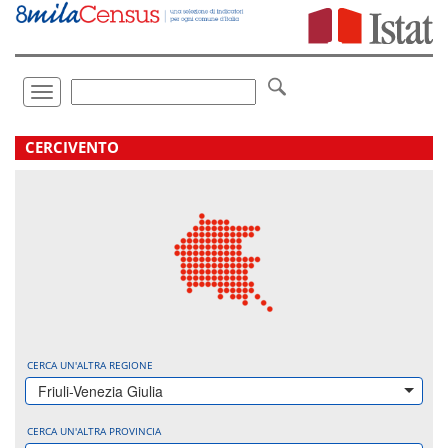
Vai
direttamente
a:
Contenuto
Ricerca
Toggle
navigation
.
CERCIVENTO
CERCA UN'ALTRA REGIONE
Friuli-Venezia Giulia
CERCA UN'ALTRA PROVINCIA