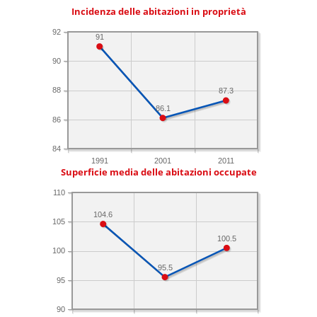
Incidenza delle abitazioni in proprietà
92
91
90
88
87.3
86.1
86
84
1991
2001
2011
Superficie media delle abitazioni occupate
110
104.6
105
100.5
100
95.5
95
90