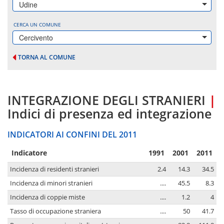
Udine
CERCA UN COMUNE
Cercivento
TORNA AL COMUNE
INTEGRAZIONE DEGLI STRANIERI
|
Indici di presenza ed integrazione
INDICATORI AI CONFINI DEL 2011
Indicatore
1991
2001
2011
Incidenza di residenti stranieri
2.4
14.3
34.5
Incidenza di minori stranieri
....
45.5
8.3
Incidenza di coppie miste
....
1.2
4
Tasso di occupazione straniera
....
50
41.7