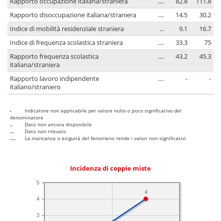
Rapporto occupazione italiana/straniera
....
82.8
111.8
Rapporto disoccupazione italiana/straniera
....
14.5
30.2
Indice di mobilità residenziale straniera
...
9.1
16.7
Indice di frequenza scolastica straniera
....
33.3
75
Rapporto frequenza scolastica
....
43.2
45.3
italiana/straniera
Rapporto lavoro indipendente
....
-
-
italiano/straniero
-
Indicatore non applicabile per valore nullo o poco significativo del
denominatore
..
Dato non ancora disponibile
...
Dato non rilevato
....
La mancanza o esiguità del fenomeno rende i valori non significativi
Incidenza di coppie miste
5
4
4
3