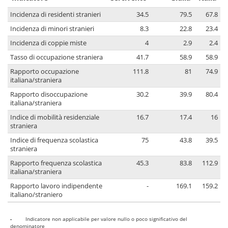
Incidenza di residenti stranieri
34.5
79.5
67.8
Incidenza di minori stranieri
8.3
22.8
23.4
Incidenza di coppie miste
4
2.9
2.4
Tasso di occupazione straniera
41.7
58.9
58.9
Rapporto occupazione
111.8
81
74.9
italiana/straniera
Rapporto disoccupazione
30.2
39.9
80.4
italiana/straniera
Indice di mobilità residenziale
16.7
17.4
16
straniera
Indice di frequenza scolastica
75
43.8
39.5
straniera
Rapporto frequenza scolastica
45.3
83.8
112.9
italiana/straniera
Rapporto lavoro indipendente
-
169.1
159.2
italiano/straniero
-
Indicatore non applicabile per valore nullo o poco significativo del
denominatore