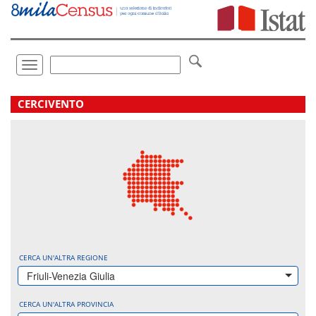
Vai
direttamente
a:
Contenuto
Ricerca
Toggle
navigation
.
CERCIVENTO
CERCA UN'ALTRA REGIONE
Friuli-Venezia Giulia
CERCA UN'ALTRA PROVINCIA