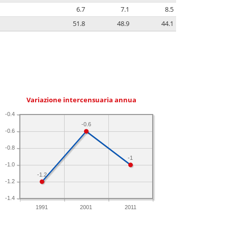
6.7
7.1
8.5
51.8
48.9
44.1
Variazione intercensuaria annua
-0.4
-0.6
-0.6
-0.8
-1
-1.0
-1.2
-1.2
-1.4
1991
2001
2011