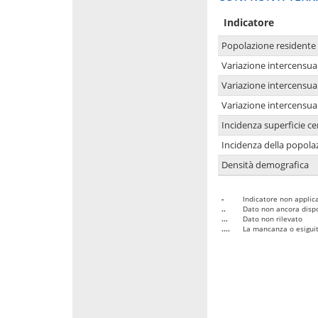
Indicatore
Popolazione residente
Variazione intercensua
Variazione intercensua
Variazione intercensua
Incidenza superficie cen
Incidenza della popolaz
Densità demografica
-
Indicatore non applica
..
Dato non ancora dispo
...
Dato non rilevato
....
La mancanza o esiguità