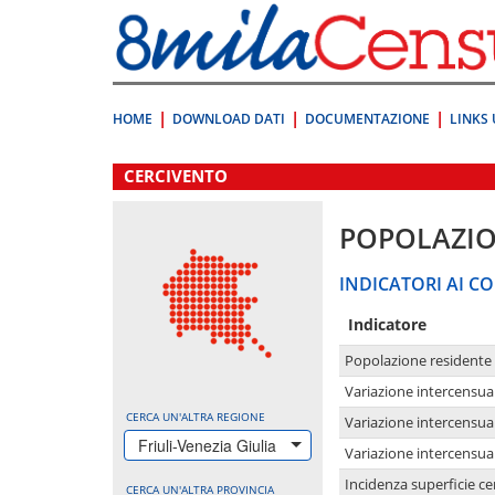
Vai
direttamente
a:
Contenuto
Ricerca
HOME
DOWNLOAD DATI
DOCUMENTAZIONE
LINKS 
.
CERCIVENTO
POPOLAZI
INDICATORI AI CO
Indicatore
Popolazione residente
Variazione intercensua
CERCA UN'ALTRA REGIONE
Variazione intercensua
Friuli-Venezia Giulia
Variazione intercensua
Incidenza superficie cen
CERCA UN'ALTRA PROVINCIA