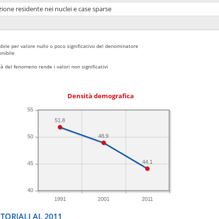
ione residente nei nuclei e case sparse
bile per valore nullo o poco significativo del denominatore
nibile
 del fenomeno rende i valori non significativi
Densità demografica
55
51.8
48.9
50
44.1
45
40
1991
2001
2011
TORIALI AL 2011