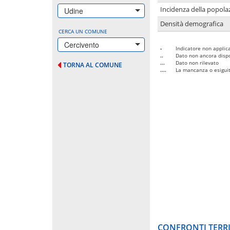
Incidenza della popolaz
Udine
Densità demografica
CERCA UN COMUNE
Cercivento
-
Indicatore non applica
..
Dato non ancora dispo
...
Dato non rilevato
TORNA AL COMUNE
....
La mancanza o esiguità
CONFRONTI TERRI