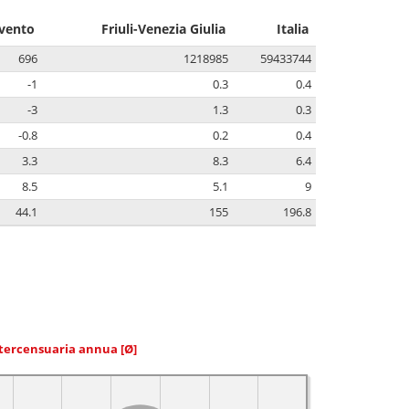
ivento
Friuli-Venezia Giulia
Italia
696
1218985
59433744
-1
0.3
0.4
-3
1.3
0.3
-0.8
0.2
0.4
3.3
8.3
6.4
8.5
5.1
9
44.1
155
196.8
ntercensuaria annua
[Ø]