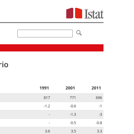
rio
1991
2001
2011
817
771
696
-1.2
-0.6
-1
-
-1.3
-3
-
-0.5
-0.8
3.6
3.5
3.3