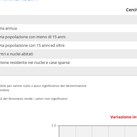
Cerc
ria annua
ria popolazione con meno di 15 anni
ria popolazione con 15 anni ed oltre
tri e nuclei abitati
ione residente nei nuclei e case sparse
bile per valore nullo o poco significativo del denominatore
nibile
 del fenomeno rende i valori non significativi
Variazione i
1.0