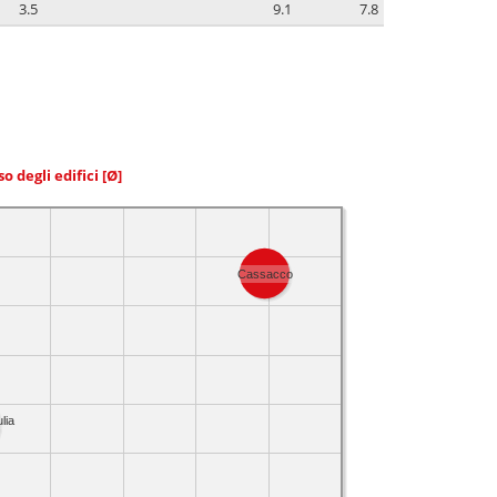
3.5
9.1
7.8
so degli edifici
[Ø]
Cassacco
lia