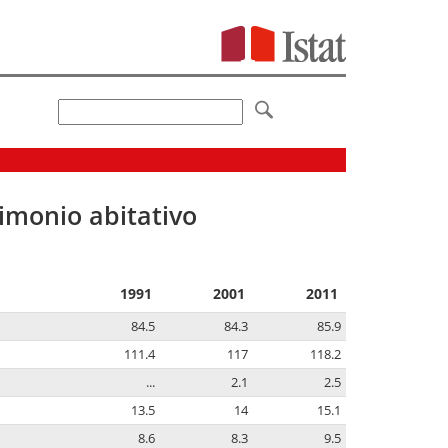
imonio abitativo
1991
2001
2011
84.5
84.3
85.9
111.4
117
118.2
...
2.1
2.5
13.5
14
15.1
8.6
8.3
9.5