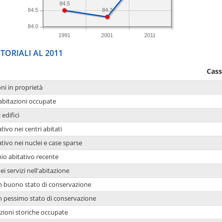
84.5
84.3
84.5
84.0
1991
2001
2011
TORIALI AL 2011
Cass
oni in proprietà
 abitazioni occupate
 edifici
tivo nei centri abitati
ativo nei nuclei e case sparse
io abitativo recente
ei servizi nell'abitazione
 in buono stato di conservazione
 in pessimo stato di conservazione
azioni storiche occupate