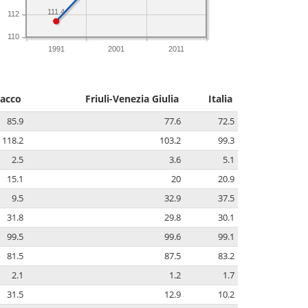
111.4
112
110
1991
2001
2011
acco
Friuli-Venezia Giulia
Italia
85.9
77.6
72.5
118.2
103.2
99.3
2.5
3.6
5.1
15.1
20
20.9
9.5
32.9
37.5
31.8
29.8
30.1
99.5
99.6
99.1
81.5
87.5
83.2
2.1
1.2
1.7
31.5
12.9
10.2