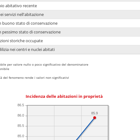
io abitativo recente
ei servizi nell'abitazione
 in buono stato di conservazione
 in pessimo stato di conservazione
azioni storiche occupate
lizia nei centri e nuclei abitati
bile per valore nullo o poco significativo del denominatore
nibile
 del fenomeno rende i valori non significativi
Incidenza delle abitazioni in proprietà
86.5
85.9
86.0
85.5
85.0