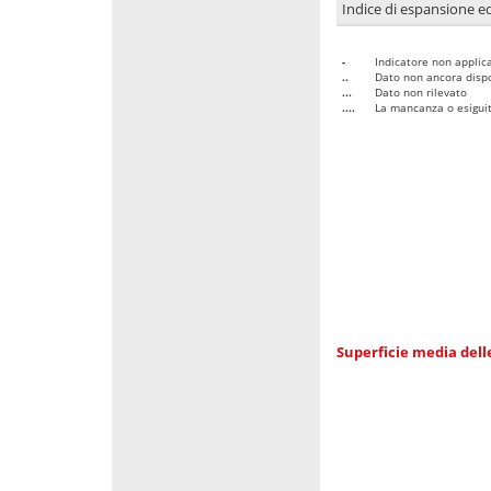
Indice di espansione edi
-
Indicatore non applica
..
Dato non ancora dispo
...
Dato non rilevato
....
La mancanza o esiguità
Superficie media dell