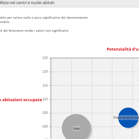
lizia nei centri e nuclei abitati
bile per valore nullo o poco significativo del denominatore
nibile
 del fenomeno rende i valori non significativi
Potenzialità d'u
125
120
115
e abitazioni occupate
110
105
Friuli-Venezia Giu
100
Italia