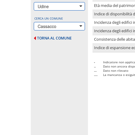
Età media del patrimon
Udine
Indice di disponibilità d
CERCA UN COMUNE
Incidenza degli edifici
Cassacco
Incidenza degli edifici
TORNA AL COMUNE
Consistenza delle abit
Indice di espansione edi
-
Indicatore non applica
..
Dato non ancora dispo
...
Dato non rilevato
....
La mancanza o esiguità