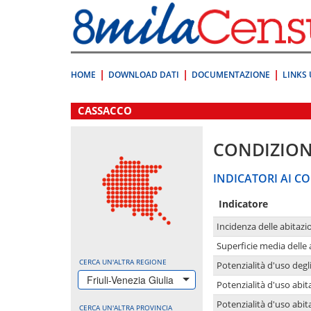
Vai
direttamente
a:
Contenuto
Ricerca
HOME
DOWNLOAD DATI
DOCUMENTAZIONE
LINKS 
.
CASSACCO
CONDIZION
INDICATORI AI CO
Indicatore
Incidenza delle abitazi
Superficie media delle
CERCA UN'ALTRA REGIONE
Potenzialità d'uso degli
Friuli-Venezia Giulia
Potenzialità d'uso abita
Potenzialità d'uso abit
CERCA UN'ALTRA PROVINCIA