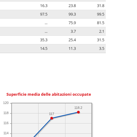
16.3
23.8
31.8
97.5
99.3
99.5
...
75.9
81.5
...
3.7
2.1
35.3
25.4
31.5
14.5
11.3
3.5
Superficie media delle abitazioni occupate
120
118.2
118
117
116
114