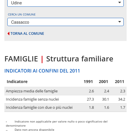
Udine
CERCA UN COMUNE
Cassacco
TORNA AL COMUNE
FAMIGLIE
|
Struttura familiare
INDICATORI AI CONFINI DEL 2011
Indicatore
1991
2001
2011
Ampiezza media delle famiglie
2.6
2.4
2.3
Incidenza famiglie senza nuclei
27.3
30.1
34.2
Incidenza famiglie con due o più nuclei
1.8
1.6
1.7
-
Indicatore non applicabile per valore nullo o poco significativo del
denominatore
..
Dato non ancora disponibile