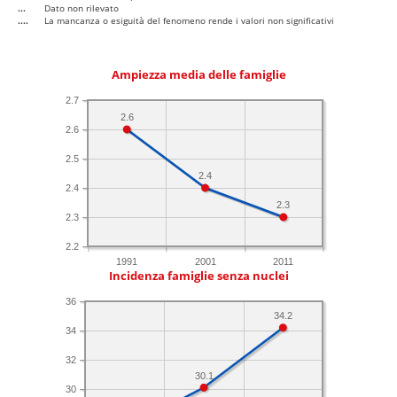
...
Dato non rilevato
....
La mancanza o esiguità del fenomeno rende i valori non significativi
Ampiezza media delle famiglie
2.7
2.6
2.6
2.5
2.4
2.4
2.3
2.3
2.2
1991
2001
2011
Incidenza famiglie senza nuclei
36
34.2
34
32
30.1
30