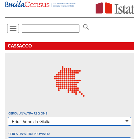
Vai
direttamente
a:
Contenuto
Ricerca
Toggle
navigation
.
CASSACCO
CERCA UN'ALTRA REGIONE
Friuli-Venezia Giulia
CERCA UN'ALTRA PROVINCIA