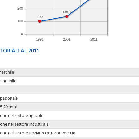
200
138.3
100
100
0
1991
2001
2011
TORIALI AL 2011
maschile
femminile
upazionale
5-29 anni
one nel settore agricolo
one nel settore industriale
ione nel settore terziario extracommercio