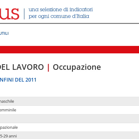
UTILI
DEL LAVORO
|
Occupazione
NFINI DEL 2011
maschile
femminile
upazionale
5-29 anni