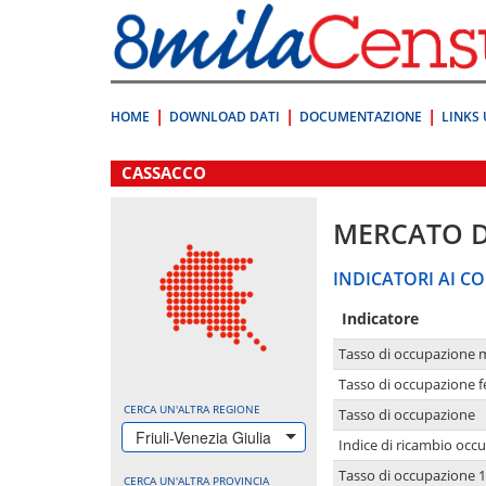
Vai
direttamente
a:
Contenuto
Ricerca
HOME
DOWNLOAD DATI
DOCUMENTAZIONE
LINKS 
.
CASSACCO
MERCATO 
INDICATORI AI CO
Indicatore
Tasso di occupazione 
Tasso di occupazione 
CERCA UN'ALTRA REGIONE
Tasso di occupazione
Friuli-Venezia Giulia
Indice di ricambio occ
Tasso di occupazione 1
CERCA UN'ALTRA PROVINCIA