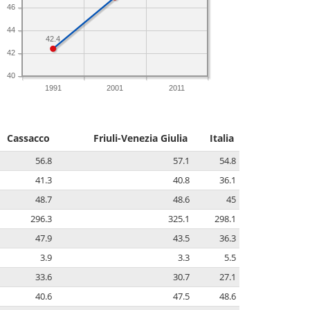
46
44
42.4
42
40
1991
2001
2011
Cassacco
Friuli-Venezia Giulia
Italia
56.8
57.1
54.8
41.3
40.8
36.1
48.7
48.6
45
296.3
325.1
298.1
47.9
43.5
36.3
3.9
3.3
5.5
33.6
30.7
27.1
40.6
47.5
48.6