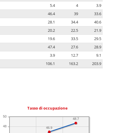
5.4
4
3.9
46.4
39
33.6
28.1
34.4
40.6
20.2
22.5
21.9
19.6
33.5
29.5
47.4
27.6
28.9
3.9
12.7
9.1
106.1
163.2
203.9
Tasso di occupazione
50
48.7
48
46.9