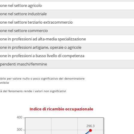
one nel settore agricolo
one nel settore industriale
ione nel settore terziario extracommercio
ione nel settore commercio
one in professioni ad alta-media specializzazione
one in professioni artigiane, operaie o agricole
one in professioni a basso livello di competenza
dipendenti maschi/femmine
bile per valore nullo o poco significativo del denominatore
nibile
 del fenomeno rende i valori non significativi
Indice di ricambio occupazionale
400
296.3
300