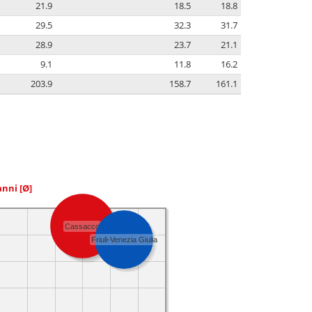
21.9
18.5
18.8
29.5
32.3
31.7
28.9
23.7
21.1
9.1
11.8
16.2
203.9
158.7
161.1
 anni
[Ø]
Cassacco
Friuli-Venezia Giulia