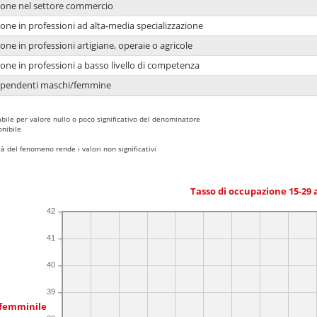
ione nel settore commercio
one in professioni ad alta-media specializzazione
one in professioni artigiane, operaie o agricole
one in professioni a basso livello di competenza
dipendenti maschi/femmine
bile per valore nullo o poco significativo del denominatore
nibile
 del fenomeno rende i valori non significativi
Tasso di occupazione 15-29
42
41
40
39
 femminile