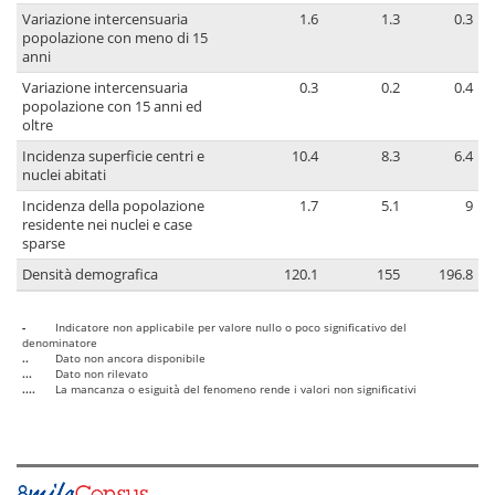
Variazione intercensuaria
1.6
1.3
0.3
popolazione con meno di 15
anni
Variazione intercensuaria
0.3
0.2
0.4
popolazione con 15 anni ed
oltre
Incidenza superficie centri e
10.4
8.3
6.4
nuclei abitati
Incidenza della popolazione
1.7
5.1
9
residente nei nuclei e case
sparse
Densità demografica
120.1
155
196.8
-
Indicatore non applicabile per valore nullo o poco significativo del
denominatore
..
Dato non ancora disponibile
...
Dato non rilevato
....
La mancanza o esiguità del fenomeno rende i valori non significativi