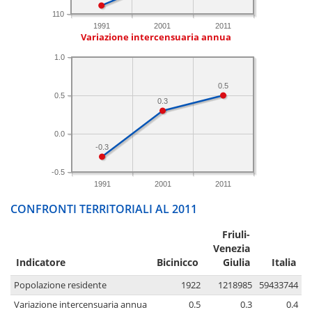
110
1991
2001
2011
Variazione intercensuaria annua
1.0
0.5
0.5
0.3
0.0
-0.3
-0.5
1991
2001
2011
CONFRONTI TERRITORIALI AL 2011
Friuli-
Venezia
Indicatore
Bicinicco
Giulia
Italia
Popolazione residente
1922
1218985
59433744
Variazione intercensuaria annua
0.5
0.3
0.4