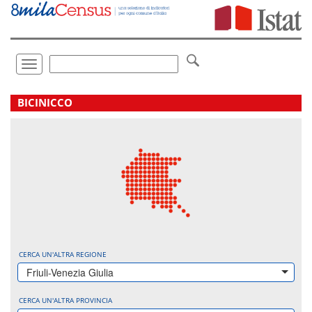
Vai
direttamente
a:
Contenuto
Ricerca
Toggle
navigation
.
BICINICCO
CERCA UN'ALTRA REGIONE
Friuli-Venezia Giulia
CERCA UN'ALTRA PROVINCIA