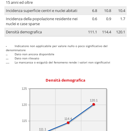
15 anni ed oltre
Incidenza superficie centri e nuclei abitati
6.8
10.8
10.4
Incidenza della popolazione residente nei
0.6
0.9
1.7
nuclei e case sparse
Densità demografica
111.1
114.4
120.1
-
Indicatore non applicabile per valore nullo o poco significativo del
denominatore
..
Dato non ancora disponibile
...
Dato non rilevato
....
La mancanza o esiguità del fenomeno rende i valori non significativi
Densità demografica
125
120.1
120
114.4
115
111.1