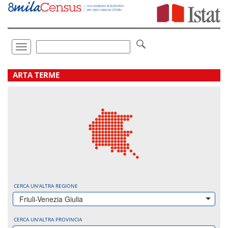
Vai
direttamente
a:
Contenuto
Ricerca
Toggle
navigation
.
ARTA TERME
CERCA UN'ALTRA REGIONE
Friuli-Venezia Giulia
CERCA UN'ALTRA PROVINCIA