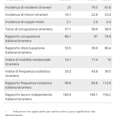
Incidenza di residenti stranieri
25
79.5
67.8
Incidenza di minori stranieri
16.1
22.8
23.4
Incidenza di coppie miste
2.1
2.9
2.4
Tasso di occupazione straniera
57.1
58.9
58.9
Rapporto occupazione
86.1
81
74.9
italiana/straniera
Rapporto disoccupazione
53.5
39.9
80.4
italiana/straniera
Indice di mobilità residenziale
16.1
17.4
16
straniera
Indice di frequenza scolastica
33.3
43.8
39.5
straniera
Rapporto frequenza scolastica
99.8
83.8
112.9
italiana/straniera
Rapporto lavoro indipendente
185.9
169.1
159.2
italiano/straniero
-
Indicatore non applicabile per valore nullo o poco significativo del
denominatore