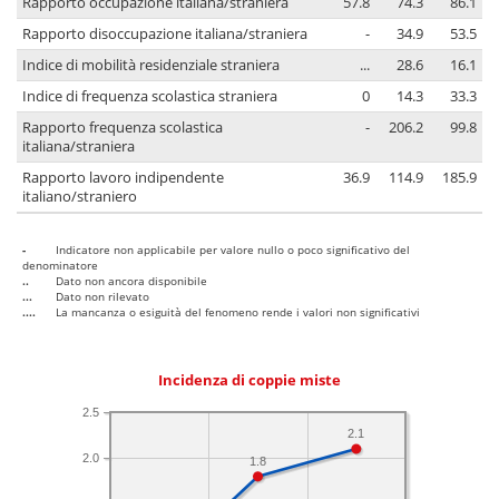
Rapporto occupazione italiana/straniera
57.8
74.3
86.1
Rapporto disoccupazione italiana/straniera
-
34.9
53.5
Indice di mobilità residenziale straniera
...
28.6
16.1
Indice di frequenza scolastica straniera
0
14.3
33.3
Rapporto frequenza scolastica
-
206.2
99.8
italiana/straniera
Rapporto lavoro indipendente
36.9
114.9
185.9
italiano/straniero
-
Indicatore non applicabile per valore nullo o poco significativo del
denominatore
..
Dato non ancora disponibile
...
Dato non rilevato
....
La mancanza o esiguità del fenomeno rende i valori non significativi
Incidenza di coppie miste
2.5
2.1
2.0
1.8