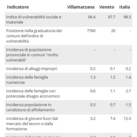
Indicatore
Villamarzana
Veneto
Italia
Indice di vulnerabilità sociale e
96.4
97.7
99.3
materiale
Posizione nella graduatoria dei
7760
20
-
comuni dell'indice di
vulnerabilità
Incidenza di popolazione
-
-
-
provinciale in comuni "molto
vulnerabili"
Incidenza di alloggi impropri
0.2
0.1
0.2
Incidenza delle famiglie
1.3
1.5
1.4
numerose
Incidenza delle famiglie con
0.6
1.1
2.7
potenziale disagio economico
Incidenza popolazione in
0.3
0.7
1.5
condizione di affollamento
Incidenza di giovani fuori dal
3.2
7.4
12.3
mercato del lavoro e dalla
formazione