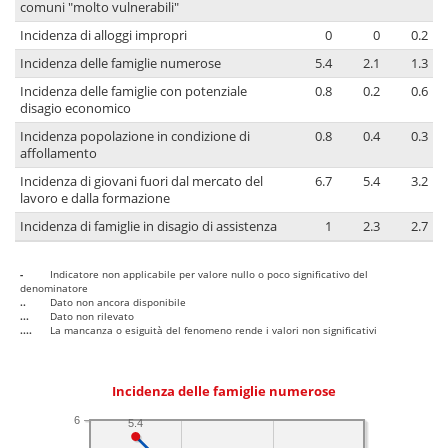
comuni "molto vulnerabili"
Incidenza di alloggi impropri
0
0
0.2
Incidenza delle famiglie numerose
5.4
2.1
1.3
Incidenza delle famiglie con potenziale
0.8
0.2
0.6
disagio economico
Incidenza popolazione in condizione di
0.8
0.4
0.3
affollamento
Incidenza di giovani fuori dal mercato del
6.7
5.4
3.2
lavoro e dalla formazione
Incidenza di famiglie in disagio di assistenza
1
2.3
2.7
-
Indicatore non applicabile per valore nullo o poco significativo del
denominatore
..
Dato non ancora disponibile
...
Dato non rilevato
....
La mancanza o esiguità del fenomeno rende i valori non significativi
Incidenza delle famiglie numerose
6
5.4