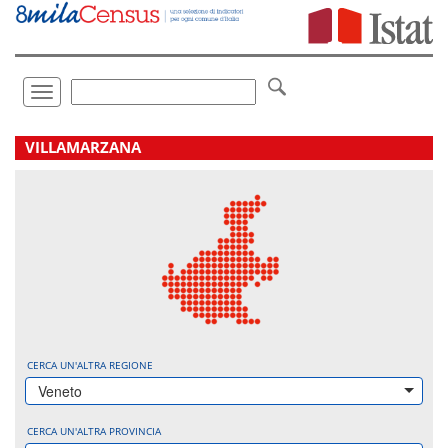
Vai
direttamente
a:
Contenuto
Ricerca
Toggle
navigation
.
VILLAMARZANA
CERCA UN'ALTRA REGIONE
Veneto
CERCA UN'ALTRA PROVINCIA