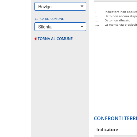
Rovigo
-
Indicatore non applica
..
Dato non ancora dispo
CERCA UN COMUNE
...
Dato non rilevato
....
La mancanza o esiguità
Stienta
TORNA AL COMUNE
CONFRONTI TERRI
Indicatore