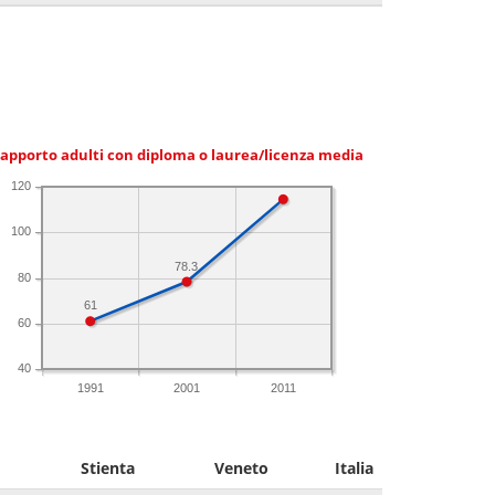
apporto adulti con diploma o laurea/licenza media
120
100
78.3
80
61
60
40
1991
2001
2011
Stienta
Veneto
Italia