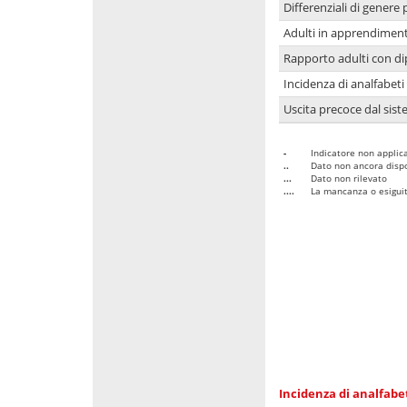
Differenziali di genere 
Adulti in apprendime
Rapporto adulti con di
Incidenza di analfabeti
Uscita precoce dal sist
-
Indicatore non applica
..
Dato non ancora dispo
...
Dato non rilevato
....
La mancanza o esiguità
Incidenza di analfabe