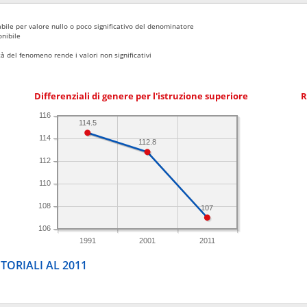
bile per valore nullo o poco significativo del denominatore
nibile
 del fenomeno rende i valori non significativi
Differenziali di genere per l'istruzione superiore
R
116
114.5
114
112.8
112
110
108
107
106
1991
2001
2011
TORIALI AL 2011