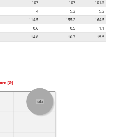
107
107
101.5
4
5.2
5.2
114.5
155.2
164.5
0.6
0.5
1.1
14.8
10.7
15.5
iore
[Ø]
Italia