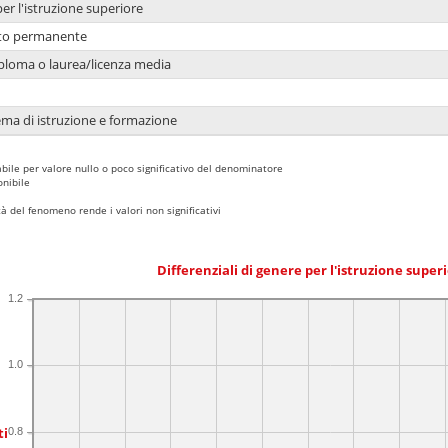
per l'istruzione superiore
nto permanente
ploma o laurea/licenza media
ema di istruzione e formazione
bile per valore nullo o poco significativo del denominatore
nibile
 del fenomeno rende i valori non significativi
Differenziali di genere per l'istruzione super
1.2
1.0
ti
0.8