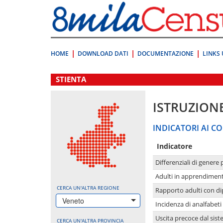
Vai
direttamente
a:
Contenuto
Ricerca
HOME
DOWNLOAD DATI
DOCUMENTAZIONE
LINKS 
.
STIENTA
ISTRUZION
INDICATORI AI CO
Indicatore
Differenziali di genere 
Adulti in apprendime
CERCA UN'ALTRA REGIONE
Rapporto adulti con di
Veneto
Incidenza di analfabeti
Uscita precoce dal sist
CERCA UN'ALTRA PROVINCIA