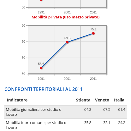
60
1991
2001
2011
Mobilità privata (uso mezzo privato)
80
75.1
69.6
70
60
53.6
50
1991
2001
2011
CONFRONTI TERRITORIALI AL 2011
Indicatore
Stienta
Veneto
Italia
Mobilità giornaliera per studio o
64.2
67.5
61.4
lavoro
Mobilità fuori comune per studio o
35.8
32.1
24.2
lavoro