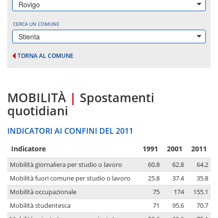
Rovigo
CERCA UN COMUNE
Stienta
TORNA AL COMUNE
MOBILITÀ
|
Spostamenti
quotidiani
INDICATORI AI CONFINI DEL 2011
Indicatore
1991
2001
2011
Mobilità giornaliera per studio o lavoro
60.8
62.8
64.2
Mobilità fuori comune per studio o lavoro
25.8
37.4
35.8
Mobilità occupazionale
75
174
155.1
Mobilità studentesca
71
95.6
70.7