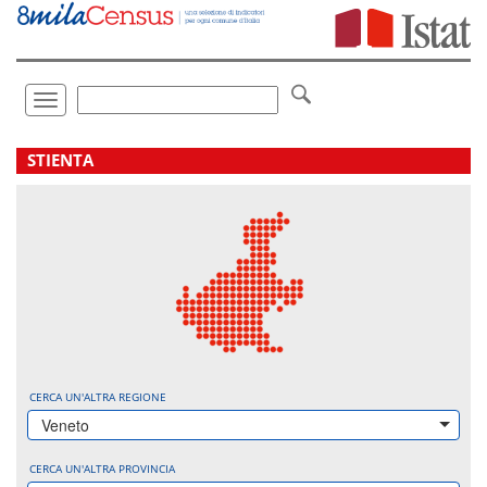
Vai
direttamente
a:
Contenuto
Ricerca
Toggle
navigation
.
STIENTA
CERCA UN'ALTRA REGIONE
Veneto
CERCA UN'ALTRA PROVINCIA