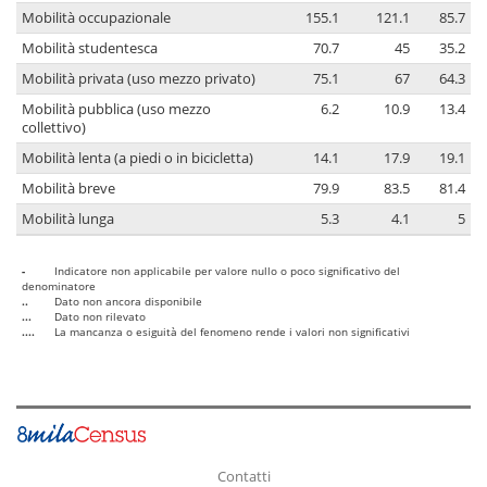
Mobilità occupazionale
155.1
121.1
85.7
Mobilità studentesca
70.7
45
35.2
Mobilità privata (uso mezzo privato)
75.1
67
64.3
Mobilità pubblica (uso mezzo
6.2
10.9
13.4
collettivo)
Mobilità lenta (a piedi o in bicicletta)
14.1
17.9
19.1
Mobilità breve
79.9
83.5
81.4
Mobilità lunga
5.3
4.1
5
-
Indicatore non applicabile per valore nullo o poco significativo del
denominatore
..
Dato non ancora disponibile
...
Dato non rilevato
....
La mancanza o esiguità del fenomeno rende i valori non significativi
Contatti