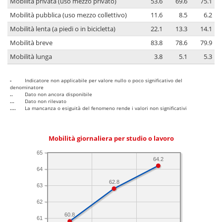
Mobilità privata (uso mezzo privato)
53.6
69.6
75.1
Mobilità pubblica (uso mezzo collettivo)
11.6
8.5
6.2
Mobilità lenta (a piedi o in bicicletta)
22.1
13.3
14.1
Mobilità breve
83.8
78.6
79.9
Mobilità lunga
3.8
5.1
5.3
-
Indicatore non applicabile per valore nullo o poco significativo del
denominatore
..
Dato non ancora disponibile
...
Dato non rilevato
....
La mancanza o esiguità del fenomeno rende i valori non significativi
Mobilità giornaliera per studio o lavoro
65
64.2
64
62.8
63
62
60.8
61