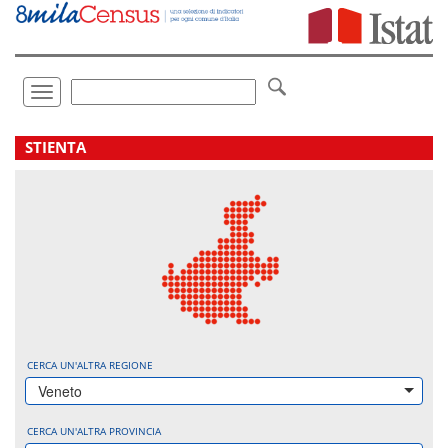
Vai
direttamente
a:
Contenuto
Ricerca
Toggle
navigation
.
STIENTA
CERCA UN'ALTRA REGIONE
Veneto
CERCA UN'ALTRA PROVINCIA