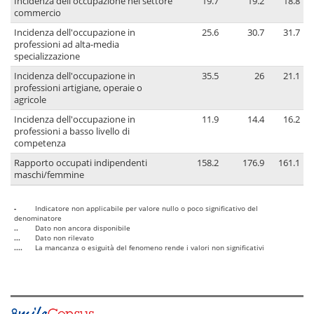
Incidenza dell'occupazione nel settore
19.7
19.2
18.8
commercio
Incidenza dell'occupazione in
25.6
30.7
31.7
professioni ad alta-media
specializzazione
Incidenza dell'occupazione in
35.5
26
21.1
professioni artigiane, operaie o
agricole
Incidenza dell'occupazione in
11.9
14.4
16.2
professioni a basso livello di
competenza
Rapporto occupati indipendenti
158.2
176.9
161.1
maschi/femmine
-
Indicatore non applicabile per valore nullo o poco significativo del
denominatore
..
Dato non ancora disponibile
...
Dato non rilevato
....
La mancanza o esiguità del fenomeno rende i valori non significativi