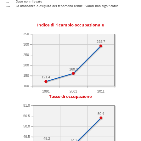
...
Dato non rilevato
....
La mancanza o esiguità del fenomeno rende i valori non significativi
Indice di ricambio occupazionale
350
292.7
300
250
200
160.2
150
121.4
100
1991
2001
2011
Tasso di occupazione
51.0
50.4
50.5
50.0
49.5
49.2
49.1