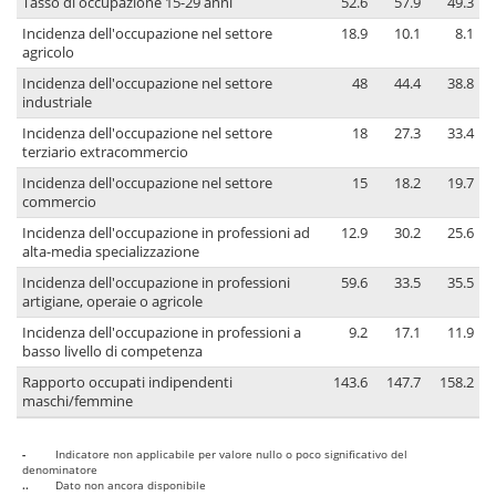
Tasso di occupazione 15-29 anni
52.6
57.9
49.3
Incidenza dell'occupazione nel settore
18.9
10.1
8.1
agricolo
Incidenza dell'occupazione nel settore
48
44.4
38.8
industriale
Incidenza dell'occupazione nel settore
18
27.3
33.4
terziario extracommercio
Incidenza dell'occupazione nel settore
15
18.2
19.7
commercio
Incidenza dell'occupazione in professioni ad
12.9
30.2
25.6
alta-media specializzazione
Incidenza dell'occupazione in professioni
59.6
33.5
35.5
artigiane, operaie o agricole
Incidenza dell'occupazione in professioni a
9.2
17.1
11.9
basso livello di competenza
Rapporto occupati indipendenti
143.6
147.7
158.2
maschi/femmine
-
Indicatore non applicabile per valore nullo o poco significativo del
denominatore
..
Dato non ancora disponibile