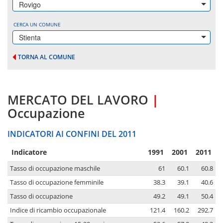
Rovigo
CERCA UN COMUNE
Stienta
TORNA AL COMUNE
MERCATO DEL LAVORO
|
Occupazione
INDICATORI AI CONFINI DEL 2011
Indicatore
1991
2001
2011
Tasso di occupazione maschile
61
60.1
60.8
Tasso di occupazione femminile
38.3
39.1
40.6
Tasso di occupazione
49.2
49.1
50.4
Indice di ricambio occupazionale
121.4
160.2
292.7