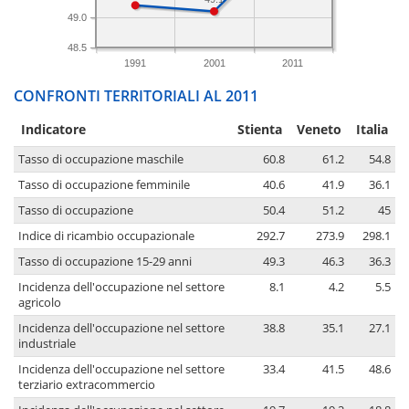
49.0
48.5
1991
2001
2011
CONFRONTI TERRITORIALI AL 2011
Indicatore
Stienta
Veneto
Italia
Tasso di occupazione maschile
60.8
61.2
54.8
Tasso di occupazione femminile
40.6
41.9
36.1
Tasso di occupazione
50.4
51.2
45
Indice di ricambio occupazionale
292.7
273.9
298.1
Tasso di occupazione 15-29 anni
49.3
46.3
36.3
Incidenza dell'occupazione nel settore
8.1
4.2
5.5
agricolo
Incidenza dell'occupazione nel settore
38.8
35.1
27.1
industriale
Incidenza dell'occupazione nel settore
33.4
41.5
48.6
terziario extracommercio