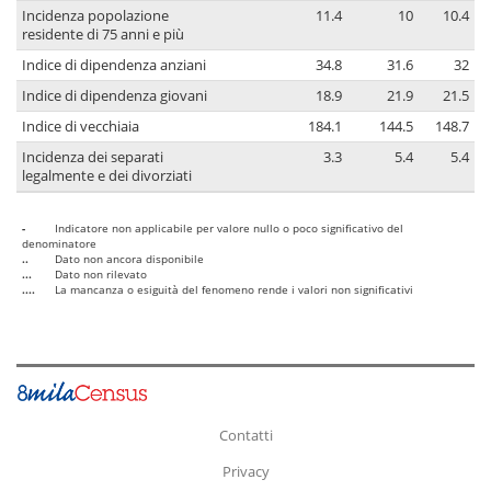
Incidenza popolazione
11.4
10
10.4
residente di 75 anni e più
Indice di dipendenza anziani
34.8
31.6
32
Indice di dipendenza giovani
18.9
21.9
21.5
Indice di vecchiaia
184.1
144.5
148.7
Incidenza dei separati
3.3
5.4
5.4
legalmente e dei divorziati
-
Indicatore non applicabile per valore nullo o poco significativo del
denominatore
..
Dato non ancora disponibile
...
Dato non rilevato
....
La mancanza o esiguità del fenomeno rende i valori non significativi
Contatti
Privacy