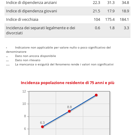
Indice di dipendenza anziani
22.3
31.3
34.8
Indice di dipendenza giovani
21.5
17.9
18.9
Indice di vecchiaia
104
175.4
184.1
Incidenza dei separati legalmente e dei
0.6
1.8
3.3
divorziati
-
Indicatore non applicabile per valore nullo o poco significativo del
denominatore
..
Dato non ancora disponibile
...
Dato non rilevato
....
La mancanza o esiguità del fenomeno rende i valori non significativi
Incidenza popolazione residente di 75 anni e più
12
10
8.8
8
6.3
6