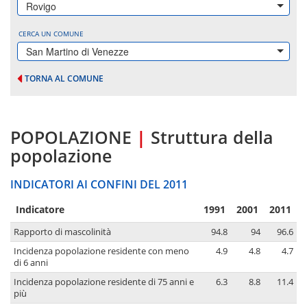
Rovigo
CERCA UN COMUNE
San Martino di Venezze
TORNA AL COMUNE
POPOLAZIONE
|
Struttura della
popolazione
INDICATORI AI CONFINI DEL 2011
Indicatore
1991
2001
2011
Rapporto di mascolinità
94.8
94
96.6
Incidenza popolazione residente con meno
4.9
4.8
4.7
di 6 anni
Incidenza popolazione residente di 75 anni e
6.3
8.8
11.4
più