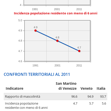
4
1991
2001
2011
Incidenza popolazione residente con meno di 6 anni
5.0
4.9
4.9
4.8
4.8
4.7
4.7
4.6
1991
2001
2011
CONFRONTI TERRITORIALI AL 2011
San Martino
Indicatore
di Venezze
Veneto
Italia
Rapporto di mascolinità
96.6
94.9
93.7
Incidenza popolazione
4.7
5.7
5.6
residente con meno di 6 anni