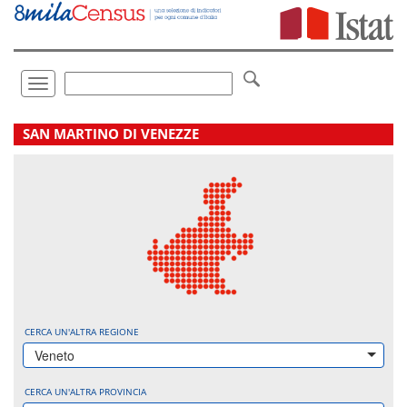
Vai
direttamente
a:
Contenuto
Ricerca
Toggle
navigation
.
SAN MARTINO DI VENEZZE
CERCA UN'ALTRA REGIONE
Veneto
CERCA UN'ALTRA PROVINCIA