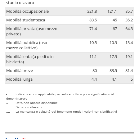
studio o lavoro
Mobilità occupazionale
321.8
121.1
85.7
Mobilità studentesca
83.5
45
35.2
Mobilità privata (uso mezzo
71.4
67
64.3
privato)
Mobilità pubblica (uso
10.5
10.9
13.4
mezzo collettivo)
Mobilità lenta (a piedi o in
11.1
17.9
19.1
bicicletta)
Mobilità breve
80
83.5
81.4
Mobilità lunga
4.4
4.1
5
-
Indicatore non applicabile per valore nullo o poco significativo del
denominatore
..
Dato non ancora disponibile
...
Dato non rilevato
....
La mancanza o esiguità del fenomeno rende i valori non significativi