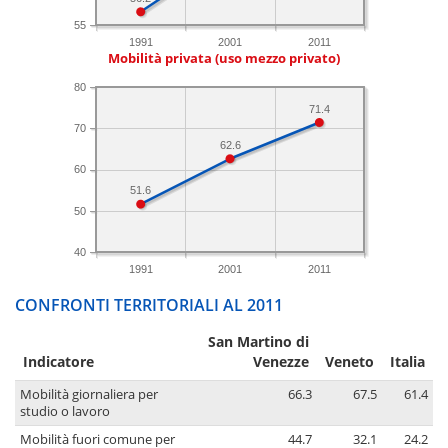
55
1991
2001
2011
Mobilità privata (uso mezzo privato)
80
71.4
70
62.6
60
51.6
50
40
1991
2001
2011
CONFRONTI TERRITORIALI AL 2011
San Martino di
Indicatore
Venezze
Veneto
Italia
Mobilità giornaliera per
66.3
67.5
61.4
studio o lavoro
Mobilità fuori comune per
44.7
32.1
24.2