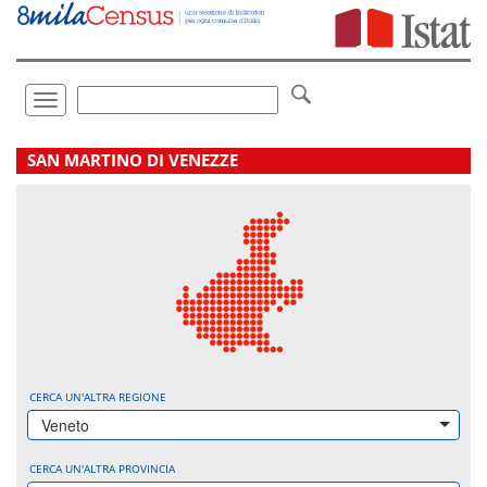
Vai
direttamente
a:
Contenuto
Ricerca
Toggle
navigation
.
SAN MARTINO DI VENEZZE
CERCA UN'ALTRA REGIONE
Veneto
CERCA UN'ALTRA PROVINCIA