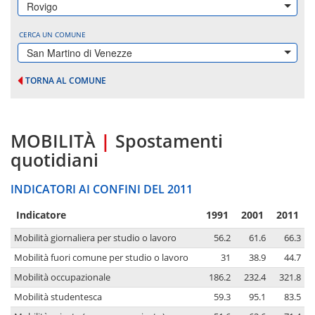
Rovigo
CERCA UN COMUNE
San Martino di Venezze
TORNA AL COMUNE
MOBILITÀ
|
Spostamenti
quotidiani
INDICATORI AI CONFINI DEL 2011
Indicatore
1991
2001
2011
Mobilità giornaliera per studio o lavoro
56.2
61.6
66.3
Mobilità fuori comune per studio o lavoro
31
38.9
44.7
Mobilità occupazionale
186.2
232.4
321.8
Mobilità studentesca
59.3
95.1
83.5