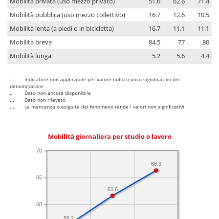
Mobilità privata (uso mezzo privato)
51.6
62.6
71.4
Mobilità pubblica (uso mezzo collettivo)
16.7
12.6
10.5
Mobilità lenta (a piedi o in bicicletta)
16.7
11.1
11.1
Mobilità breve
84.5
77
80
Mobilità lunga
5.2
5.6
4.4
-
Indicatore non applicabile per valore nullo o poco significativo del
denominatore
..
Dato non ancora disponibile
...
Dato non rilevato
....
La mancanza o esiguità del fenomeno rende i valori non significativi
Mobilità giornaliera per studio o lavoro
70
66.3
65
61.6
60
56.2