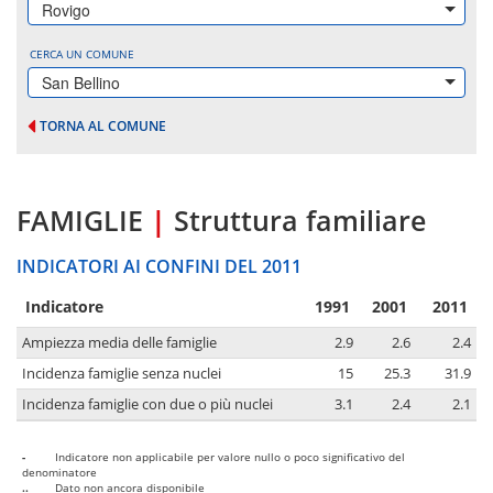
Rovigo
CERCA UN COMUNE
San Bellino
TORNA AL COMUNE
FAMIGLIE
|
Struttura familiare
INDICATORI AI CONFINI DEL 2011
Indicatore
1991
2001
2011
Ampiezza media delle famiglie
2.9
2.6
2.4
Incidenza famiglie senza nuclei
15
25.3
31.9
Incidenza famiglie con due o più nuclei
3.1
2.4
2.1
-
Indicatore non applicabile per valore nullo o poco significativo del
denominatore
..
Dato non ancora disponibile