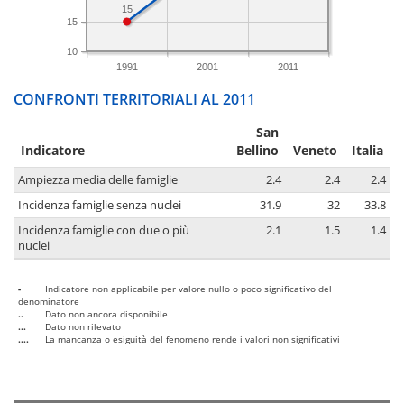
15
15
10
1991
2001
2011
CONFRONTI TERRITORIALI AL 2011
San
Indicatore
Bellino
Veneto
Italia
Ampiezza media delle famiglie
2.4
2.4
2.4
Incidenza famiglie senza nuclei
31.9
32
33.8
Incidenza famiglie con due o più
2.1
1.5
1.4
nuclei
-
Indicatore non applicabile per valore nullo o poco significativo del
denominatore
..
Dato non ancora disponibile
...
Dato non rilevato
....
La mancanza o esiguità del fenomeno rende i valori non significativi