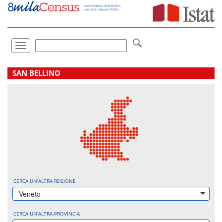
Vai
direttamente
a:
Contenuto
Ricerca
Toggle
navigation
.
SAN BELLINO
CERCA UN'ALTRA REGIONE
Veneto
CERCA UN'ALTRA PROVINCIA