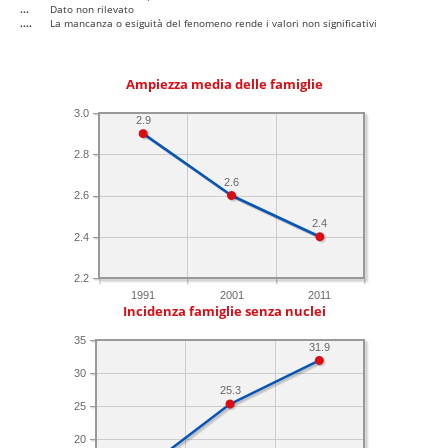
...
Dato non rilevato
....
La mancanza o esiguità del fenomeno rende i valori non significativi
Ampiezza media delle famiglie
3.0
2.9
2.8
2.6
2.6
2.4
2.4
2.2
1991
2001
2011
Incidenza famiglie senza nuclei
35
31.9
30
25.3
25
20