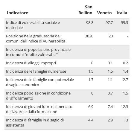
San
Indicatore
Bellino
Veneto
Italia
Indice di vulnerabilità sociale e
98.8
97.7
99.3
materiale
Posizione nella graduatoria dei
3620
20
-
comuni dell'indice di vulnerabilità
Incidenza di popolazione provinciale
-
-
-
in comuni "molto vulnerabili"
Incidenza di alloggi impropri
0
0.1
0.2
Incidenza delle famiglie numerose
1.5
1.5
1.4
Incidenza delle famiglie con potenziale
1.7
1.1
2.7
disagio economico
Incidenza popolazione in condizione
0
0.7
1.5
di affollamento
Incidenza di giovani fuori dal mercato
6.9
7.4
12.3
del lavoro e dalla formazione
Incidenza di famiglie in disagio di
4.4
2.8
3
assistenza