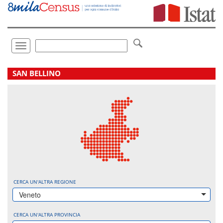
Vai
direttamente
a:
Contenuto
Ricerca
Toggle
navigation
.
SAN BELLINO
CERCA UN'ALTRA REGIONE
Veneto
CERCA UN'ALTRA PROVINCIA