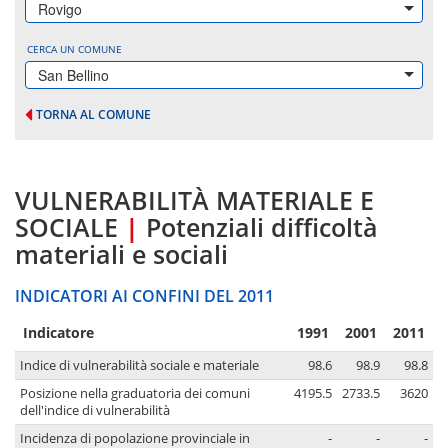
Rovigo
CERCA UN COMUNE
San Bellino
TORNA AL COMUNE
VULNERABILITÀ MATERIALE E
SOCIALE
|
Potenziali difficoltà
materiali e sociali
INDICATORI AI CONFINI DEL 2011
Indicatore
1991
2001
2011
Indice di vulnerabilità sociale e materiale
98.6
98.9
98.8
Posizione nella graduatoria dei comuni
4195.5
2733.5
3620
dell'indice di vulnerabilità
Incidenza di popolazione provinciale in
-
-
-