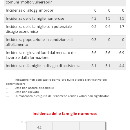
comuni "molto vulnerabili"
Incidenza di alloggi impropri
0
0
0
Incidenza delle famiglie numerose
4.2
1.5
1.5
Incidenza delle famiglie con potenziale
0.2
0.4
1.7
disagio economico
Incidenza popolazione in condizione di
0.3
0
0
affollamento
Incidenza di giovani fuori dal mercato del
5.6
5.6
6.9
lavoro e dalla formazione
Incidenza di famiglie in disagio di assistenza
3.1
5.1
4.4
-
Indicatore non applicabile per valore nullo o poco significativo del
denominatore
..
Dato non ancora disponibile
...
Dato non rilevato
....
La mancanza o esiguità del fenomeno rende i valori non significativi
Incidenza delle famiglie numerose
5
4.2