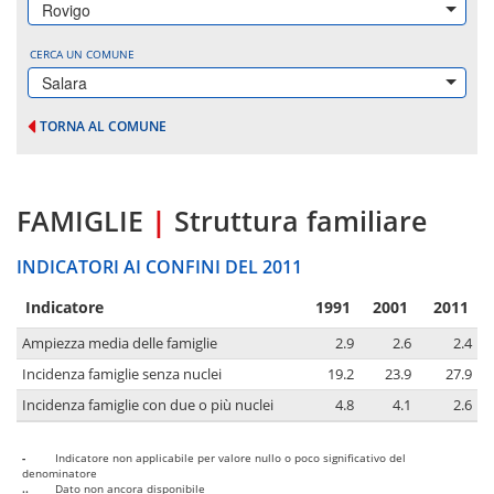
Rovigo
CERCA UN COMUNE
Salara
TORNA AL COMUNE
FAMIGLIE
|
Struttura familiare
INDICATORI AI CONFINI DEL 2011
Indicatore
1991
2001
2011
Ampiezza media delle famiglie
2.9
2.6
2.4
Incidenza famiglie senza nuclei
19.2
23.9
27.9
Incidenza famiglie con due o più nuclei
4.8
4.1
2.6
-
Indicatore non applicabile per valore nullo o poco significativo del
denominatore
..
Dato non ancora disponibile