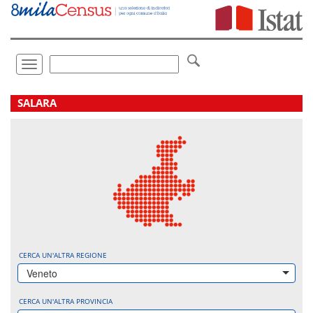
Vai
direttamente
a:
Contenuto
Ricerca
Toggle
navigation
.
SALARA
CERCA UN'ALTRA REGIONE
Veneto
CERCA UN'ALTRA PROVINCIA