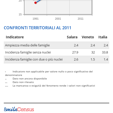
20
15
1991
2001
2011
CONFRONTI TERRITORIALI AL 2011
Indicatore
Salara
Veneto
Italia
Ampiezza media delle famiglie
2.4
2.4
2.4
Incidenza famiglie senza nuclei
27.9
32
33.8
Incidenza famiglie con due o più nuclei
2.6
1.5
1.4
-
Indicatore non applicabile per valore nullo o poco significativo del
denominatore
..
Dato non ancora disponibile
...
Dato non rilevato
....
La mancanza o esiguità del fenomeno rende i valori non significativi