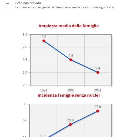
...
Dato non rilevato
....
La mancanza o esiguità del fenomeno rende i valori non significativi
Ampiezza media delle famiglie
3.0
2.9
2.8
2.6
2.6
2.4
2.4
2.2
1991
2001
2011
Incidenza famiglie senza nuclei
30
27.9
23.9
25
19.2