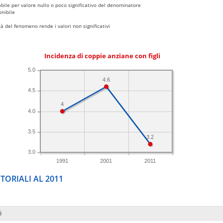
bile per valore nullo o poco significativo del denominatore
nibile
 del fenomeno rende i valori non significativi
Incidenza di coppie anziane con figli
5.0
4.6
4.5
4
4.0
3.5
3.2
3.0
1991
2001
2011
TORIALI AL 2011
i