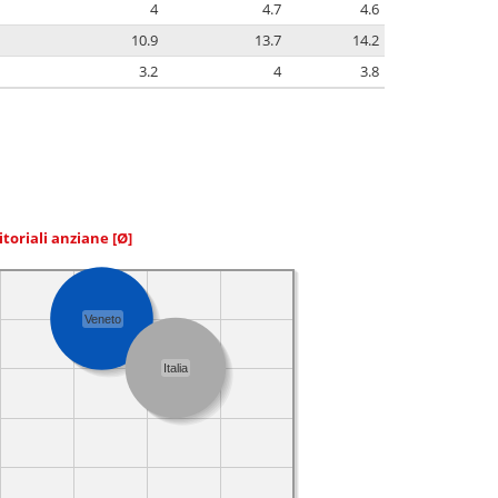
4
4.7
4.6
10.9
13.7
14.2
3.2
4
3.8
itoriali anziane
[Ø]
Veneto
Italia