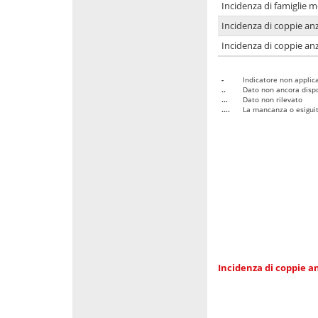
Incidenza di famiglie 
Incidenza di coppie anz
Incidenza di coppie anz
-
Indicatore non applica
..
Dato non ancora dispo
...
Dato non rilevato
....
La mancanza o esiguità
Incidenza di coppie an