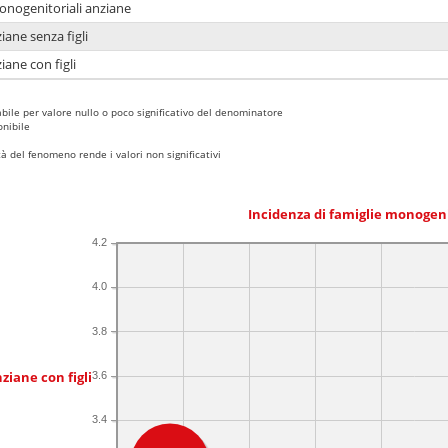
monogenitoriali anziane
iane senza figli
iane con figli
bile per valore nullo o poco significativo del denominatore
nibile
 del fenomeno rende i valori non significativi
Incidenza di famiglie monogen
4.2
4.0
3.8
ziane con figli
3.6
3.4