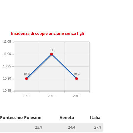
Incidenza di coppie anziane senza figli
11.05
11
11.00
10.95
10.9
10.9
10.90
10.85
1991
2001
2011
Pontecchio Polesine
Veneto
Italia
23.1
24.4
27.1