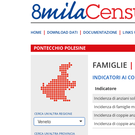
Vai
direttamente
a:
Contenuto
Ricerca
HOME
DOWNLOAD DATI
DOCUMENTAZIONE
LINKS 
.
PONTECCHIO POLESINE
FAMIGLIE
|
INDICATORI AI CO
Indicatore
Incidenza di anziani sol
Incidenza di famiglie 
CERCA UN'ALTRA REGIONE
Incidenza di coppie anz
Veneto
Incidenza di coppie anz
CERCA UN'ALTRA PROVINCIA