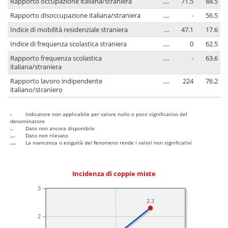
Rapporto occupazione italiana/straniera
....
71.5
88.5
Rapporto disoccupazione italiana/straniera
....
-
56.5
Indice di mobilità residenziale straniera
...
47.1
17.6
Indice di frequenza scolastica straniera
....
0
62.5
Rapporto frequenza scolastica
....
-
63.6
italiana/straniera
Rapporto lavoro indipendente
....
224
76.2
italiano/straniero
-
Indicatore non applicabile per valore nullo o poco significativo del
denominatore
..
Dato non ancora disponibile
...
Dato non rilevato
....
La mancanza o esiguità del fenomeno rende i valori non significativi
Incidenza di coppie miste
3
2.3
2