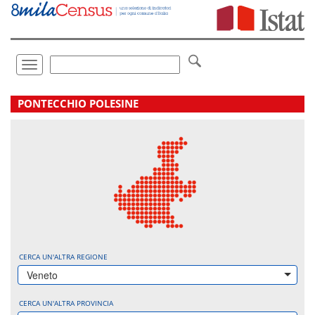
Vai
direttamente
a:
Contenuto
Ricerca
Toggle
navigation
.
PONTECCHIO POLESINE
CERCA UN'ALTRA REGIONE
Veneto
CERCA UN'ALTRA PROVINCIA