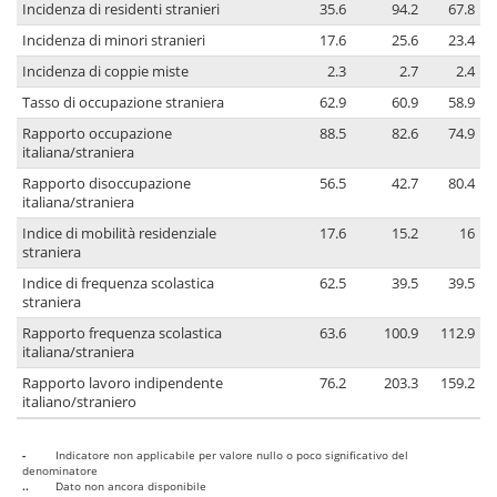
Incidenza di residenti stranieri
35.6
94.2
67.8
Incidenza di minori stranieri
17.6
25.6
23.4
Incidenza di coppie miste
2.3
2.7
2.4
Tasso di occupazione straniera
62.9
60.9
58.9
Rapporto occupazione
88.5
82.6
74.9
italiana/straniera
Rapporto disoccupazione
56.5
42.7
80.4
italiana/straniera
Indice di mobilità residenziale
17.6
15.2
16
straniera
Indice di frequenza scolastica
62.5
39.5
39.5
straniera
Rapporto frequenza scolastica
63.6
100.9
112.9
italiana/straniera
Rapporto lavoro indipendente
76.2
203.3
159.2
italiano/straniero
-
Indicatore non applicabile per valore nullo o poco significativo del
denominatore
..
Dato non ancora disponibile