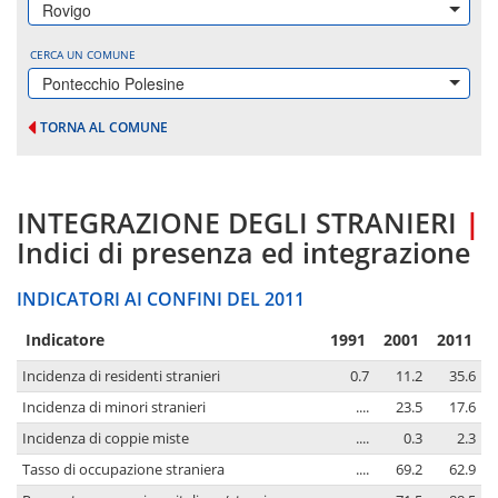
Rovigo
CERCA UN COMUNE
Pontecchio Polesine
TORNA AL COMUNE
INTEGRAZIONE DEGLI STRANIERI
|
Indici di presenza ed integrazione
INDICATORI AI CONFINI DEL 2011
Indicatore
1991
2001
2011
Incidenza di residenti stranieri
0.7
11.2
35.6
Incidenza di minori stranieri
....
23.5
17.6
Incidenza di coppie miste
....
0.3
2.3
Tasso di occupazione straniera
....
69.2
62.9