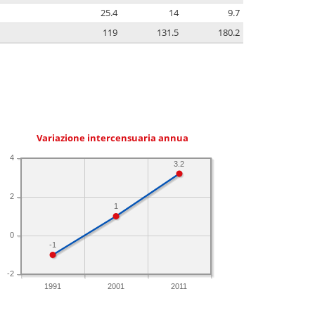
25.4
14
9.7
119
131.5
180.2
Variazione intercensuaria annua
4
3.2
2
1
0
-1
-2
1991
2001
2011