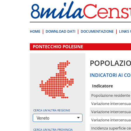
Vai
direttamente
a:
Contenuto
Ricerca
HOME
DOWNLOAD DATI
DOCUMENTAZIONE
LINKS 
.
PONTECCHIO POLESINE
POPOLAZI
INDICATORI AI CO
Indicatore
Popolazione residente
Variazione intercensua
CERCA UN'ALTRA REGIONE
Variazione intercensua
Veneto
Variazione intercensua
Incidenza superficie cen
CERCA UN'ALTRA PROVINCIA