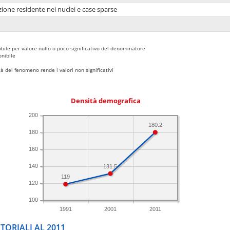
ione residente nei nuclei e case sparse
bile per valore nullo o poco significativo del denominatore
nibile
 del fenomeno rende i valori non significativi
Densità demografica
200
180.2
180
160
140
131.5
119
120
100
1991
2001
2011
TORIALI AL 2011