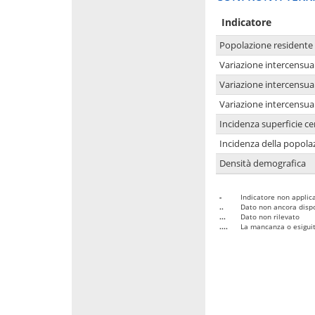
Indicatore
Popolazione residente
Variazione intercensua
Variazione intercensua
Variazione intercensua
Incidenza superficie cen
Incidenza della popolaz
Densità demografica
-
Indicatore non applica
..
Dato non ancora dispo
...
Dato non rilevato
....
La mancanza o esiguità