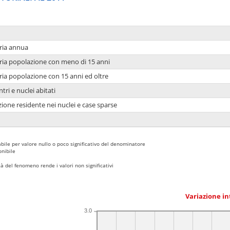
ria annua
ria popolazione con meno di 15 anni
ria popolazione con 15 anni ed oltre
tri e nuclei abitati
ione residente nei nuclei e case sparse
bile per valore nullo o poco significativo del denominatore
nibile
 del fenomeno rende i valori non significativi
Variazione i
3.0