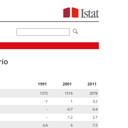
rio
1991
2001
2011
1372
1516
2078
-1
1
3.2
-
-0.7
6.4
-
1.2
2.7
6.6
6
7.5