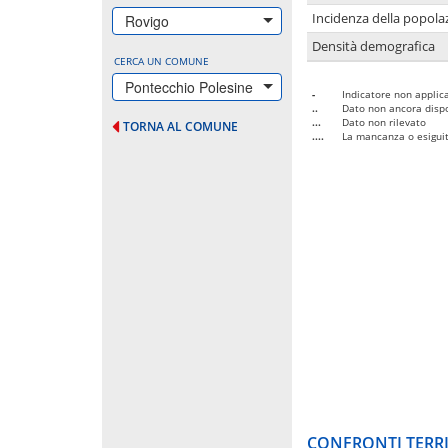
Incidenza della popolaz
Rovigo
Densità demografica
CERCA UN COMUNE
Pontecchio Polesine
-
Indicatore non applica
..
Dato non ancora dispo
...
Dato non rilevato
TORNA AL COMUNE
....
La mancanza o esiguità
CONFRONTI TERRI