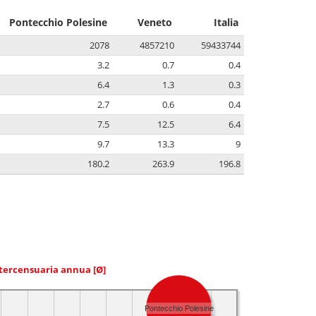
Pontecchio Polesine
Veneto
Italia
2078
4857210
59433744
3.2
0.7
0.4
6.4
1.3
0.3
2.7
0.6
0.4
7.5
12.5
6.4
9.7
13.3
9
180.2
263.9
196.8
ntercensuaria annua
[Ø]
Pontecchio Polesine