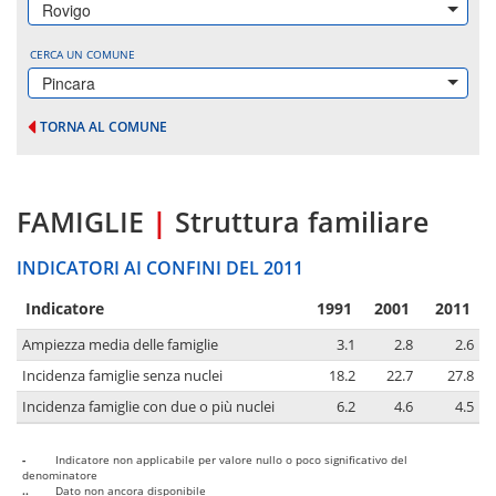
Rovigo
CERCA UN COMUNE
Pincara
TORNA AL COMUNE
FAMIGLIE
|
Struttura familiare
INDICATORI AI CONFINI DEL 2011
Indicatore
1991
2001
2011
Ampiezza media delle famiglie
3.1
2.8
2.6
Incidenza famiglie senza nuclei
18.2
22.7
27.8
Incidenza famiglie con due o più nuclei
6.2
4.6
4.5
-
Indicatore non applicabile per valore nullo o poco significativo del
denominatore
..
Dato non ancora disponibile