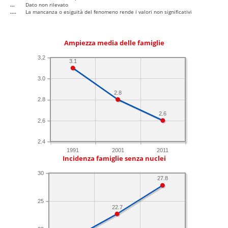
...
Dato non rilevato
....
La mancanza o esiguità del fenomeno rende i valori non significativi
Ampiezza media delle famiglie
3.2
3.1
3.0
2.8
2.8
2.6
2.6
2.4
1991
2001
2011
Incidenza famiglie senza nuclei
30
27.8
25
22.7