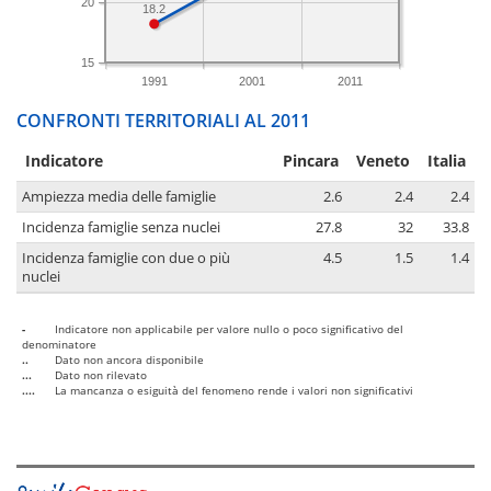
20
18.2
15
1991
2001
2011
CONFRONTI TERRITORIALI AL 2011
Indicatore
Pincara
Veneto
Italia
Ampiezza media delle famiglie
2.6
2.4
2.4
Incidenza famiglie senza nuclei
27.8
32
33.8
Incidenza famiglie con due o più
4.5
1.5
1.4
nuclei
-
Indicatore non applicabile per valore nullo o poco significativo del
denominatore
..
Dato non ancora disponibile
...
Dato non rilevato
....
La mancanza o esiguità del fenomeno rende i valori non significativi