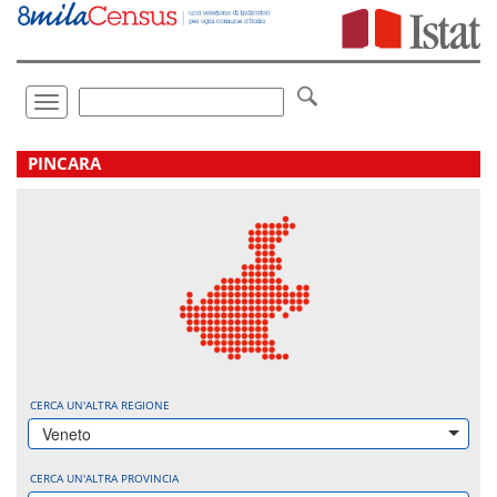
Vai
direttamente
a:
Contenuto
Ricerca
Toggle
navigation
.
PINCARA
CERCA UN'ALTRA REGIONE
Veneto
CERCA UN'ALTRA PROVINCIA