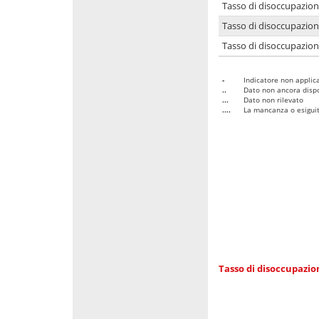
Tasso di disoccupazio
Tasso di disoccupazio
Tasso di disoccupazion
-
Indicatore non applica
..
Dato non ancora dispo
...
Dato non rilevato
....
La mancanza o esiguità
Tasso di disoccupazi