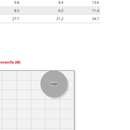
9.8
8.4
13.6
8.3
6.5
11.4
27.7
21.2
34.7
iovanile
[Ø]
Italia