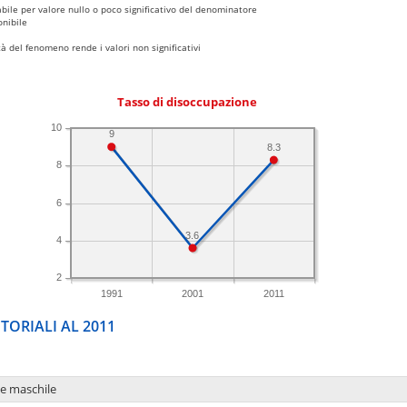
bile per valore nullo o poco significativo del denominatore
nibile
 del fenomeno rende i valori non significativi
Tasso di disoccupazione
10
9
8.3
8
6
3.6
4
2
1991
2001
2011
TORIALI AL 2011
ne maschile