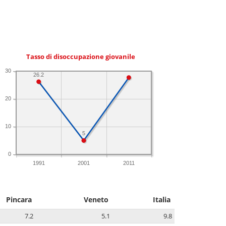
Tasso di disoccupazione giovanile
30
26.2
20
10
5
0
1991
2001
2011
Pincara
Veneto
Italia
7.2
5.1
9.8