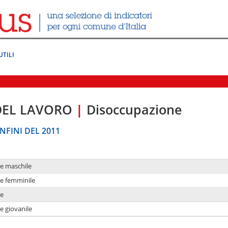
UTILI
DEL LAVORO
|
Disoccupazione
NFINI DEL 2011
ne maschile
ne femminile
ne
e giovanile