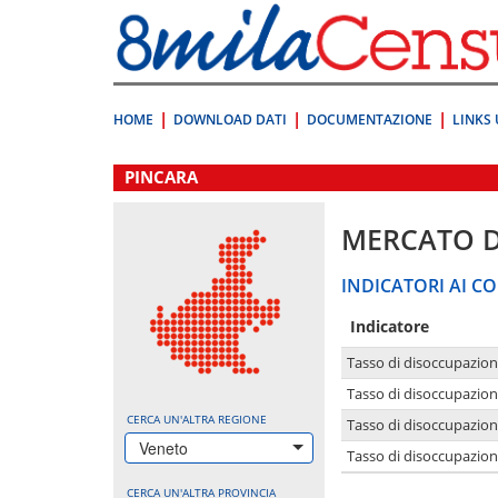
Vai
direttamente
a:
Contenuto
Ricerca
HOME
DOWNLOAD DATI
DOCUMENTAZIONE
LINKS 
.
PINCARA
MERCATO 
INDICATORI AI CO
Indicatore
Tasso di disoccupazio
Tasso di disoccupazio
CERCA UN'ALTRA REGIONE
Tasso di disoccupazio
Veneto
Tasso di disoccupazion
CERCA UN'ALTRA PROVINCIA