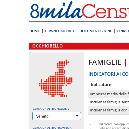
Vai
direttamente
a:
Contenuto
Ricerca
HOME
DOWNLOAD DATI
DOCUMENTAZIONE
LINKS 
.
OCCHIOBELLO
FAMIGLIE
|
INDICATORI AI CO
Indicatore
Ampiezza media delle f
Incidenza famiglie senz
CERCA UN'ALTRA REGIONE
Incidenza famiglie con 
Veneto
-
Indicatore non applica
CERCA UN'ALTRA PROVINCIA
..
Dato non ancora dispo