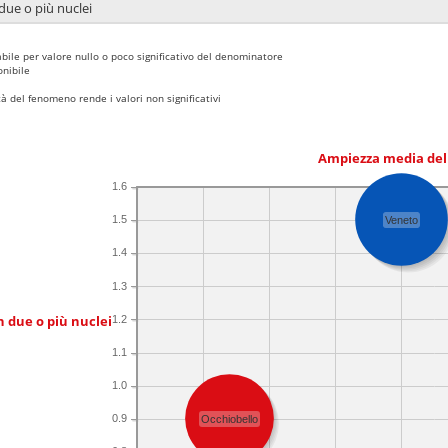
due o più nuclei
bile per valore nullo o poco significativo del denominatore
nibile
 del fenomeno rende i valori non significativi
Ampiezza media del
1.6
1.5
Veneto
1.4
1.3
n due o più nuclei
1.2
1.1
1.0
0.9
Occhiobello