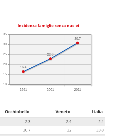
Incidenza famiglie senza nuclei
35
30.7
30
25
22.8
20
16.4
15
10
1991
2001
2011
Occhiobello
Veneto
Italia
2.3
2.4
2.4
30.7
32
33.8