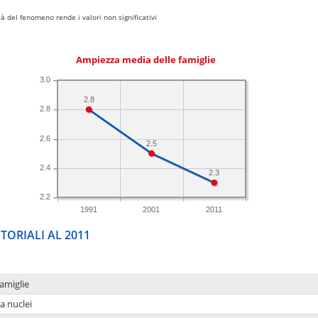
 del fenomeno rende i valori non significativi
Ampiezza media delle famiglie
3.0
2.8
2.8
2.6
2.5
2.4
2.3
2.2
1991
2001
2011
TORIALI AL 2011
amiglie
a nuclei