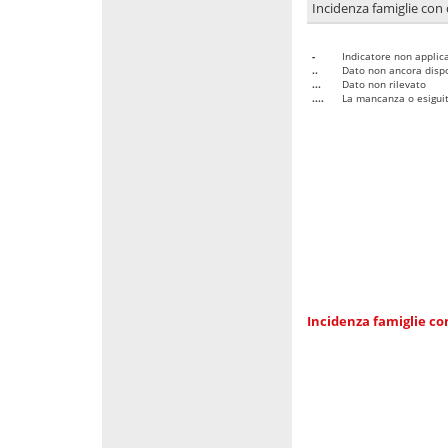
Incidenza famiglie con 
-
Indicatore non applica
..
Dato non ancora dispo
...
Dato non rilevato
....
La mancanza o esiguità
Incidenza famiglie co